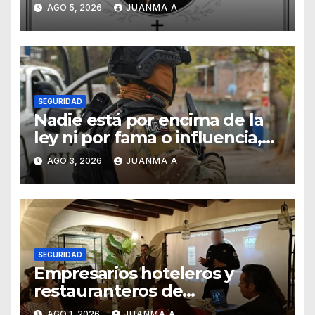
Emmanuel Montero
AGO 5, 2026
JUANMA A
SEGURIDAD
Nadie está por encima de la
ley ni por fama o influencia,
afirmó titular de SSCG
AGO 3, 2026
JUANMA A
SEGURIDAD
Empresarios hoteleros y
restauranteros de
Guanajuato buscan frenar
AGO 1, 2026
JUANMA A