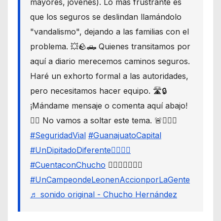
mayores, jóvenes). Lo más frustrante es
que los seguros se deslindan llamándolo
"vandalismo", dejando a las familias con el
problema. 💥🪨🛻 Quienes transitamos por
aquí a diario merecemos caminos seguros.
Haré un exhorto formal a las autoridades,
pero necesitamos hacer equipo. 🛣️🔒
¡Mándame mensaje o comenta aquí abajo!
👇🏼 No vamos a soltar este tema. 🚨🙋🏾‍♂️
#SeguridadVial
#GuanajuatoCapital
#UnDipitadoDiferente🙋🏽‍♂️⚖️
#CuentaconChucho
🙋🏾‍♂️✌🏾☝🏾
#UnCampeondeLeonenAccionporLaGente
♬ sonido original - Chucho Hernández