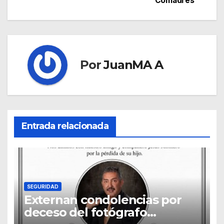
Comadres
Por
JuanMA A
Entrada relacionada
SEGURIDAD
Externan condolencias por
deceso del fotógrafo