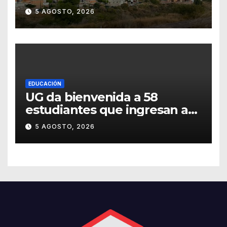
Teresa
5 AGOSTO, 2026
EDUCACIÓN
UG da bienvenida a 58
estudiantes que ingresan a
través de los programas de
5 AGOSTO, 2026
equidad