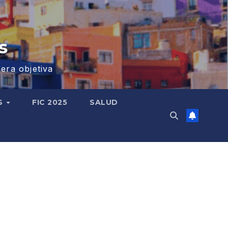
s
era objetiva
S
FIC 2025
SALUD