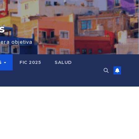
s
era objetiva
S
FIC 2025
SALUD