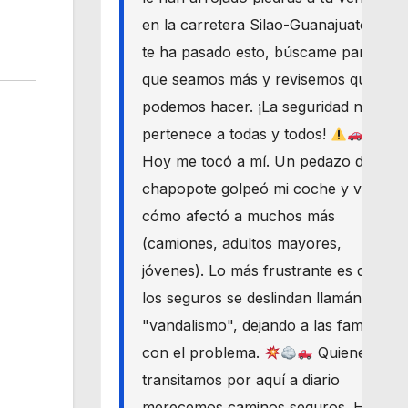
en la carretera Silao-Guanajuato? Si
te ha pasado esto, búscame para
que seamos más y revisemos qué
podemos hacer. ¡La seguridad nos
pertenece a todas y todos!
Hoy me tocó a mí. Un pedazo de
chapopote golpeó mi coche y vi
cómo afectó a muchos más
(camiones, adultos mayores,
jóvenes). Lo más frustrante es que
los seguros se deslindan llamándolo
"vandalismo", dejando a las familias
con el problema.
Quienes
transitamos por aquí a diario
merecemos caminos seguros. Haré