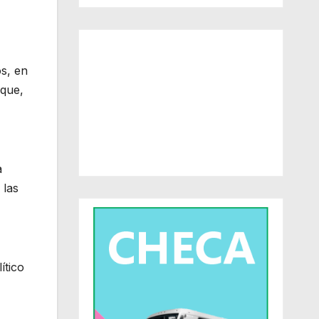
os, en
 que,
a
 las
ítico