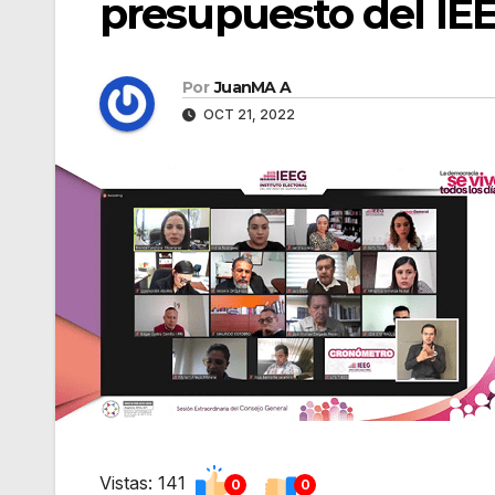
presupuesto del IEE
Por
JuanMA A
OCT 21, 2022
Vistas: 141
0
0