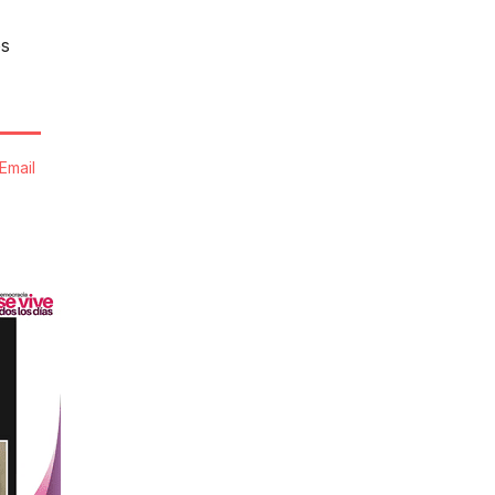
os
Email