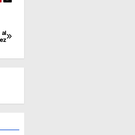
 al
uez