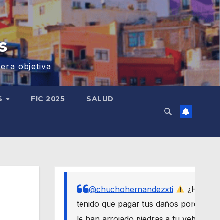
s
era objetiva
S
FIC 2025
SALUD
@chuchohernandezxti
¿Has
tenido que pagar tus daños porque
le han arrojado piedras a tu vehículo