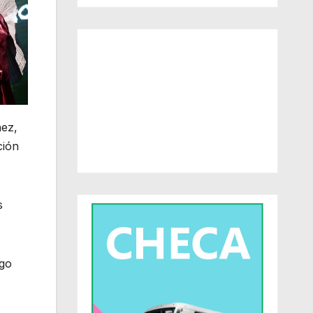
ñez,
ción
s
rgo