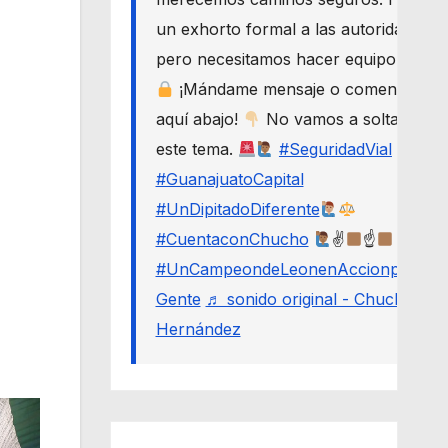
un exhorto formal a las autoridades,
pero necesitamos hacer equipo.
¡Mándame mensaje o comenta
aquí abajo!
No vamos a soltar
este tema.
#SeguridadVial
#GuanajuatoCapital
#UnDipitadoDiferente
#CuentaconChucho
✌
☝
#UnCampeondeLeonenAccionporLa
Gente
♬ sonido original - Chucho
Hernández