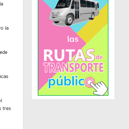
la
o la
uede
icas
l
 tres