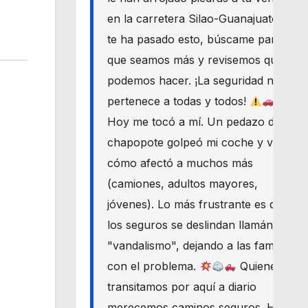
en la carretera Silao-Guanajuato? Si
te ha pasado esto, búscame para
que seamos más y revisemos qué
podemos hacer. ¡La seguridad nos
pertenece a todas y todos!
Hoy me tocó a mí. Un pedazo de
chapopote golpeó mi coche y vi
cómo afectó a muchos más
(camiones, adultos mayores,
jóvenes). Lo más frustrante es que
los seguros se deslindan llamándolo
"vandalismo", dejando a las familias
con el problema.
Quienes
transitamos por aquí a diario
merecemos caminos seguros. Haré