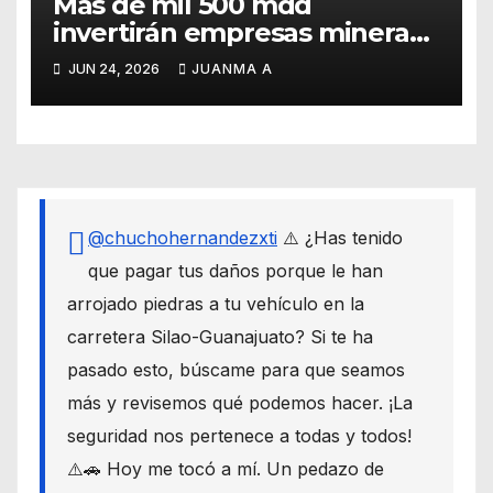
Más de mil 500 mdd
invertirán empresas mineras
en Guanajuato
JUN 24, 2026
JUANMA A
@chuchohernandezxti
⚠️ ¿Has tenido
que pagar tus daños porque le han
arrojado piedras a tu vehículo en la
carretera Silao-Guanajuato? Si te ha
pasado esto, búscame para que seamos
más y revisemos qué podemos hacer. ¡La
seguridad nos pertenece a todas y todos!
⚠️🚗 Hoy me tocó a mí. Un pedazo de