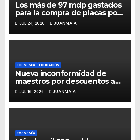
Los más de 97 mdp gastados
para la compra de placas por
el Estado pudieron ejercerse
JUL 24, 2026
JUANMA A
a otras prioridades
ECONOMÍA
EDUCACIÓN
Nueva inconformidad de
maestros por descuentos a
sus sueldos
JUL 16, 2026
JUANMA A
ECONOMÍA