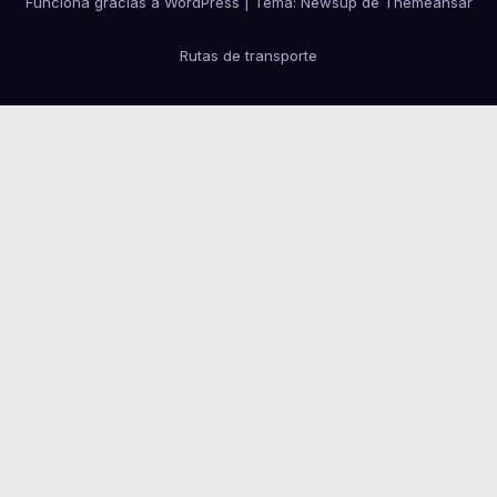
Funciona gracias a WordPress
|
Tema:
Newsup
de
Themeansar
Rutas de transporte