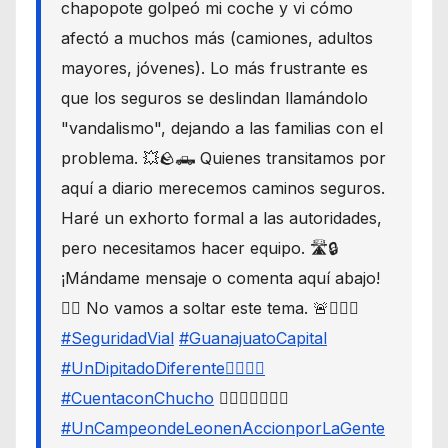
chapopote golpeó mi coche y vi cómo
afectó a muchos más (camiones, adultos
mayores, jóvenes). Lo más frustrante es
que los seguros se deslindan llamándolo
"vandalismo", dejando a las familias con el
problema. 💥🪨🛻 Quienes transitamos por
aquí a diario merecemos caminos seguros.
Haré un exhorto formal a las autoridades,
pero necesitamos hacer equipo. 🛣️🔒
¡Mándame mensaje o comenta aquí abajo!
👇🏼 No vamos a soltar este tema. 🚨🙋🏾‍♂️
#SeguridadVial
#GuanajuatoCapital
#UnDipitadoDiferente🙋🏽‍♂️⚖️
#CuentaconChucho
🙋🏾‍♂️✌🏾☝🏾
#UnCampeondeLeonenAccionporLaGente