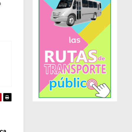
n
zca