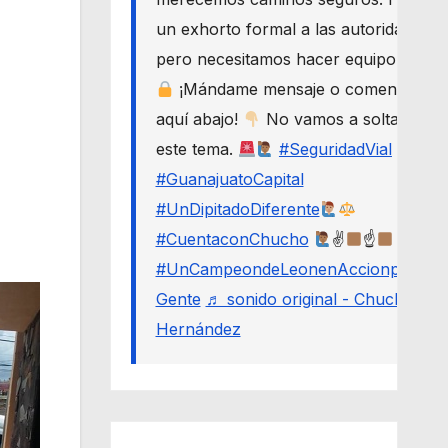
un exhorto formal a las autoridades,
pero necesitamos hacer equipo.
¡Mándame mensaje o comenta
aquí abajo!
No vamos a soltar
este tema.
#SeguridadVial
#GuanajuatoCapital
#UnDipitadoDiferente
#CuentaconChucho
✌
☝
#UnCampeondeLeonenAccionporLa
Gente
♬ sonido original - Chucho
Hernández