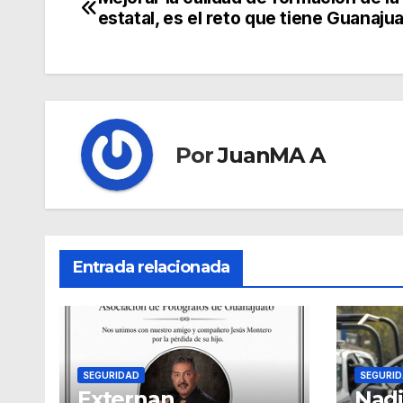
estatal, es el reto que tiene Guanaju
Por
JuanMA A
Entrada relacionada
SEGURIDAD
SEGURI
Externan
Nadi