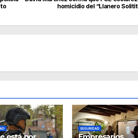
ato
homicidio del “Llanero Soliti
DAD
SEGURIDAD
e está por
Empresarios