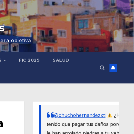
s
era objetiva
S
FIC 2025
SALUD
@chuchohernandezxti
¿Has
a
tenido que pagar tus daños porque
le han arrojado piedras a tu vehículo