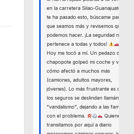
en la carretera Silao-Guanajuato? Si
te ha pasado esto, búscame para
que seamos más y revisemos qué
podemos hacer. ¡La seguridad nos
pertenece a todas y todos!
Hoy me tocó a mí. Un pedazo de
chapopote golpeó mi coche y vi
cómo afectó a muchos más
(camiones, adultos mayores,
jóvenes). Lo más frustrante es que
los seguros se deslindan llamándolo
"vandalismo", dejando a las familias
con el problema.
Quienes
transitamos por aquí a diario
merecemos caminos seguros. Haré