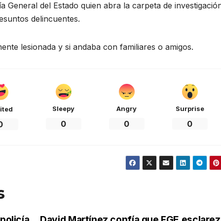
ía General del Estado quien abra la carpeta de investigació
esuntos delincuentes.
mente lesionada y si andaba con familiares o amigos.
Sleepy
Angry
Surprise
ited
0
0
0
0
s
policía
David Martínez confía que FGE esclare