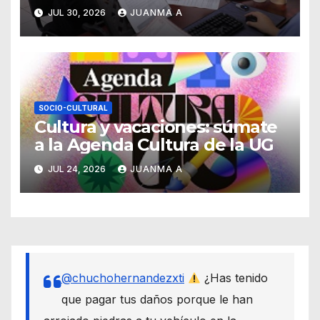
guanajuatenses
JUL 30, 2026
JUANMA A
SOCIO-CULTURAL
Cultura y vacaciones: súmate
a la Agenda Cultura de la UG
JUL 24, 2026
JUANMA A
@chuchohernandezxti
¿Has tenido
que pagar tus daños porque le han