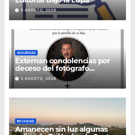
5 AGOSTO, 2026
SEGURIDAD
Externan condolencias por
deceso del fotógrafo
Emmanuel Montero
5 AGOSTO, 2026
MI CIUDAD
Amanecen sin luz algunas