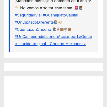
¡Mándame mensaje o comenta aquí abajo!
No vamos a soltar este tema.
#SeguridadVial
#GuanajuatoCapital
#UnDipitadoDiferente
#CuentaconChucho
✌
☝
#UnCampeondeLeonenAccionporLaGente
♬ sonido original - Chucho Hernández