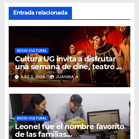
Entrada relacionada
SOCIO-CULTURAL
Cultura UG invita a disfrutar
una semana de cine, teatro y
exposiciones artísticas
AGO 3, 2026
JUANMA A
SOCIO-CULTURAL
Leonel fue el nombre favorito
de las familias