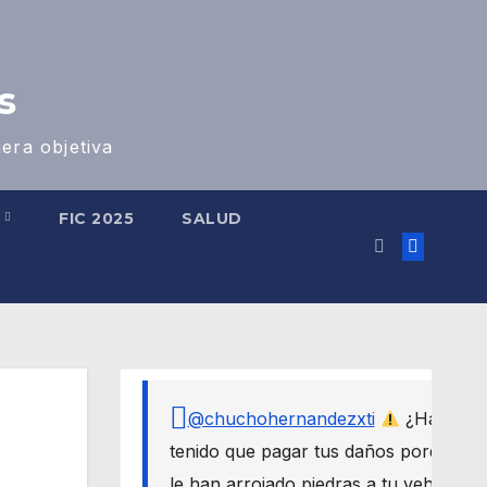
s
era objetiva
S
FIC 2025
SALUD
@chuchohernandezxti
¿Has
tenido que pagar tus daños porque
le han arrojado piedras a tu vehículo