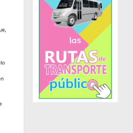
ue,
sto
en
e