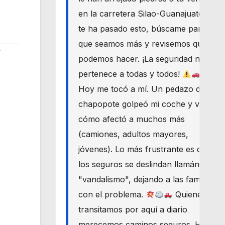
en la carretera Silao-Guanajuato? Si
te ha pasado esto, búscame para
que seamos más y revisemos qué
y
podemos hacer. ¡La seguridad nos
pertenece a todas y todos!
Hoy me tocó a mí. Un pedazo de
chapopote golpeó mi coche y vi
cómo afectó a muchos más
(camiones, adultos mayores,
jóvenes). Lo más frustrante es que
los seguros se deslindan llamándolo
"vandalismo", dejando a las familias
con el problema.
Quienes
transitamos por aquí a diario
merecemos caminos seguros. Haré