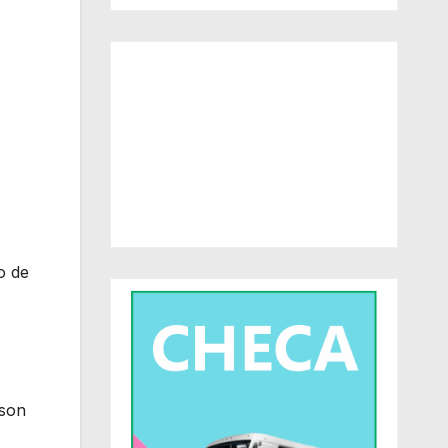
o de
 son