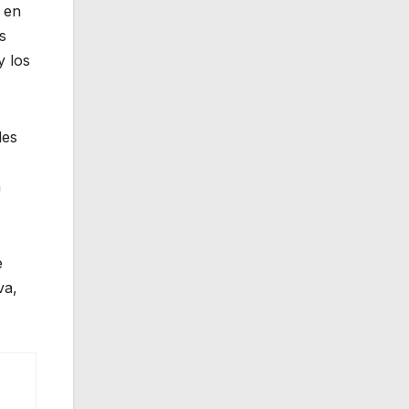
a en
s
y los
les
a
e
va,