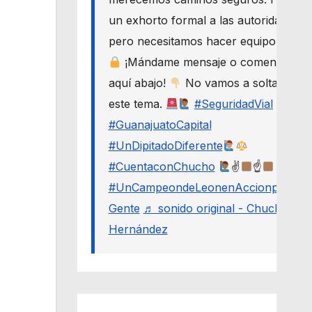
un exhorto formal a las autoridades,
pero necesitamos hacer equipo.
¡Mándame mensaje o comenta
aquí abajo!
No vamos a soltar
este tema.
#SeguridadVial
#GuanajuatoCapital
#UnDipitadoDiferente
#CuentaconChucho
✌
☝
#UnCampeondeLeonenAccionporLa
Gente
♬ sonido original - Chucho
Hernández