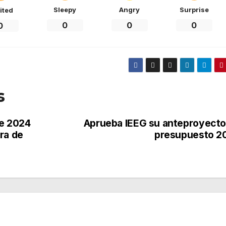
Sleepy
Angry
Surprise
ited
0
0
0
0
s
de 2024
Aprueba IEEG su anteproyecto
ra de
presupuesto 2