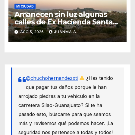
MI CIUDAD
Amanecen sin luz algunas
calles de Ex Hacienda Santa
Teresa
AGO 5, 2026
JUANMA A
@chuchohernandezxti
¿Has tenido
que pagar tus daños porque le han
arrojado piedras a tu vehículo en la
carretera Silao-Guanajuato? Si te ha
pasado esto, búscame para que seamos
más y revisemos qué podemos hacer. ¡La
seguridad nos pertenece a todas y todos!