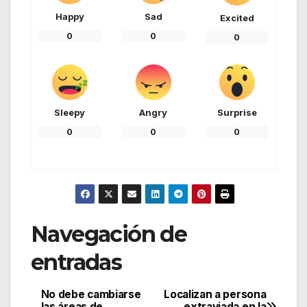
Happy
Sad
Excited
0
0
0
Sleepy
Angry
Surprise
0
0
0
Navegación de
entradas
No debe cambiarse
Localizan a persona
las áreas de
extraviada en la