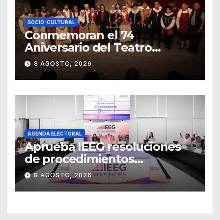
SOCIO-CULTURAL
Conmemoran el 74
Aniversario del Teatro
Universitario con una
8 AGOSTO, 2026
representación del
“Retablillo jovial”
AGENDA ELECTORAL
Aprueba IEEG resoluciones
de procedimientos
sancionadores
8 AGOSTO, 2026