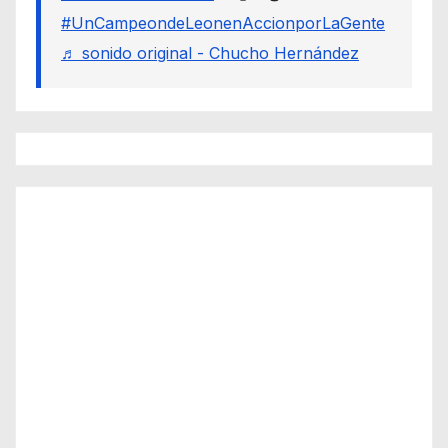
#UnCampeondeLeonenAccionporLaGente
♬ sonido original - Chucho Hernández