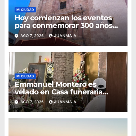
MI CIUDAD
Hoy comienzan los eventos
para conmemorar 300 años
del templo de San Roque
AGO 7, 2026
JUANMA A
MI CIUDAD
Emmanuel Montero es
velado en Casa funeraria
Forasté
AGO 7, 2026
JUANMA A