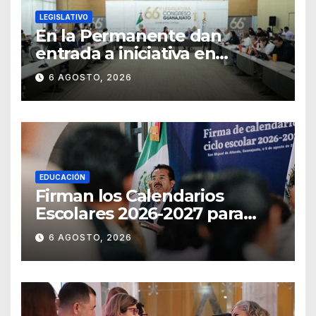
LEGISLATIVO
En la Permanente dan
entrada a iniciativa en
materia notarial
6 AGOSTO, 2026
EDUCACIÓN
Firman los Calendarios
Escolares 2026-2027 para
Guanajuato
6 AGOSTO, 2026