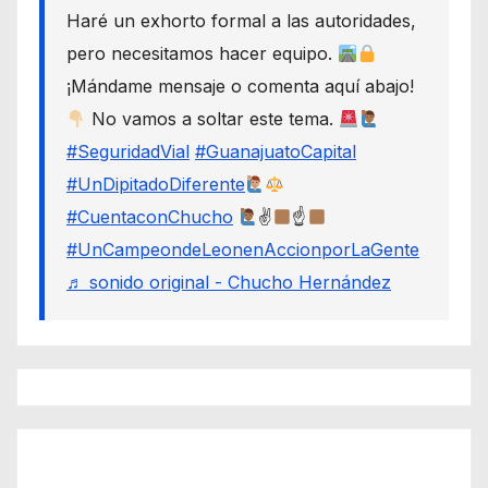
Haré un exhorto formal a las autoridades,
pero necesitamos hacer equipo.
¡Mándame mensaje o comenta aquí abajo!
No vamos a soltar este tema.
#SeguridadVial
#GuanajuatoCapital
#UnDipitadoDiferente
#CuentaconChucho
✌
☝
#UnCampeondeLeonenAccionporLaGente
♬ sonido original - Chucho Hernández