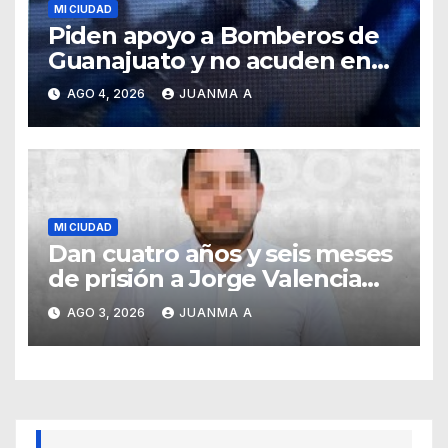
MI CIUDAD
Piden apoyo a Bomberos de
Guanajuato y no acuden en
auxilio de capitalinos ante
AGO 4, 2026
JUANMA A
fuerte lluvia
MI CIUDAD
Dan cuatro años y seis meses
de prisión a Jorge Valencia
Gallo por el delito de cohecho
AGO 3, 2026
JUANMA A