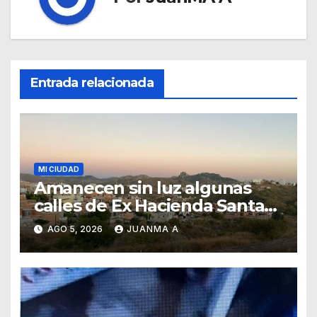
Entrada relacionada
MI CIUDAD
Amanecen sin luz algunas
calles de Ex Hacienda Santa
Teresa
AGO 5, 2026
JUANMA A