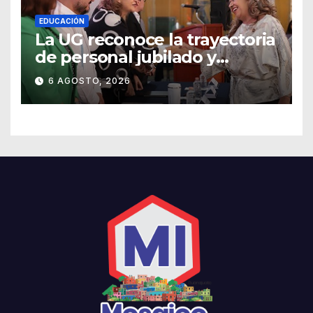
EDUCACIÓN
La UG reconoce la trayectoria
de personal jubilado y
agradece su legado
6 AGOSTO, 2026