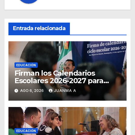
Entrada relacionada
EDUCACIÓN
Firman los Calendarios
Escolares 2026-2027 para
Guanajuato
AGO 6, 2026
JUANMA A
EDUCACIÓN