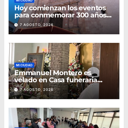
MI CIUDAD
Hoy comienzan los eventos
para conmemorar 300 años
del templo de San Roque
7 AGOSTO, 2026
MI CIUDAD
Emmanuel Montero es
velado en Casa funeraria
Forasté
7 AGOSTO, 2026