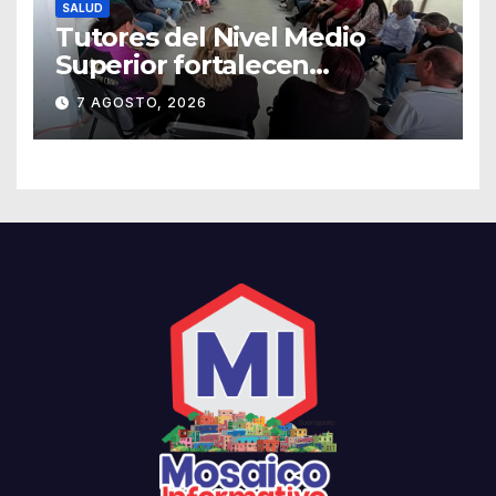
SALUD
Tutores del Nivel Medio
Superior fortalecen
estrategias para la
7 AGOSTO, 2026
prevención de la violencia en
el noviazgo