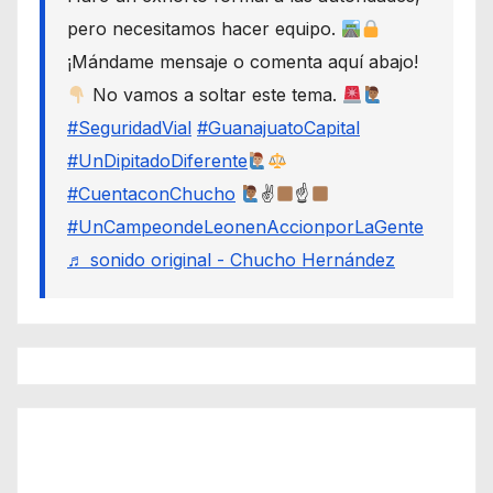
pero necesitamos hacer equipo.
¡Mándame mensaje o comenta aquí abajo!
No vamos a soltar este tema.
#SeguridadVial
#GuanajuatoCapital
#UnDipitadoDiferente
#CuentaconChucho
✌
☝
#UnCampeondeLeonenAccionporLaGente
♬ sonido original - Chucho Hernández