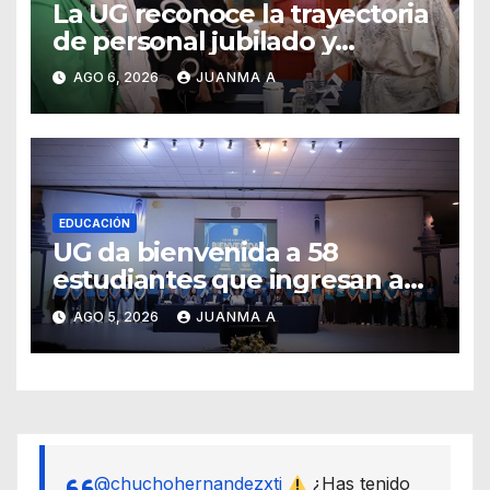
La UG reconoce la trayectoria
de personal jubilado y
agradece su legado
AGO 6, 2026
JUANMA A
EDUCACIÓN
UG da bienvenida a 58
estudiantes que ingresan a
través de los programas de
AGO 5, 2026
JUANMA A
equidad
@chuchohernandezxti
¿Has tenido