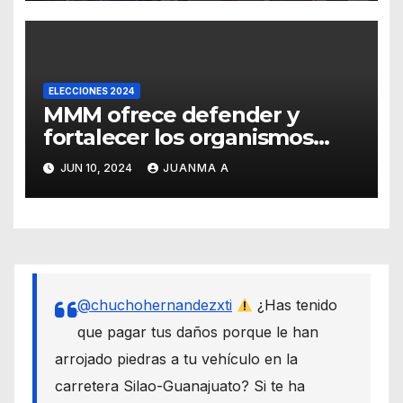
ELECCIONES 2024
MMM ofrece defender y
fortalecer los organismos
autónomos desde el Senado
JUN 10, 2024
JUANMA A
@chuchohernandezxti
¿Has tenido
que pagar tus daños porque le han
arrojado piedras a tu vehículo en la
carretera Silao-Guanajuato? Si te ha