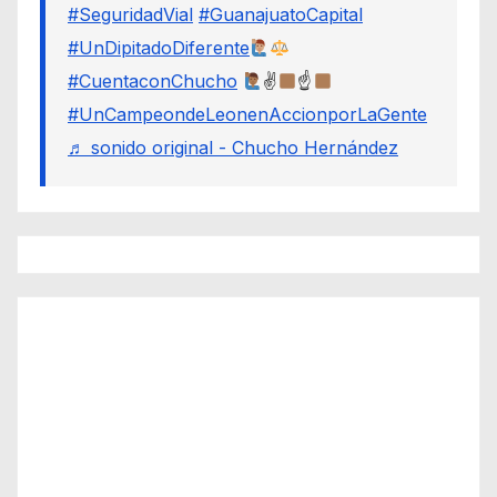
#SeguridadVial
#GuanajuatoCapital
#UnDipitadoDiferente
#CuentaconChucho
✌
☝
#UnCampeondeLeonenAccionporLaGente
♬ sonido original - Chucho Hernández