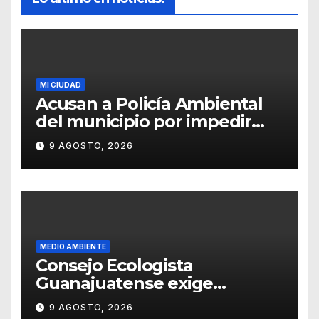
MI CIUDAD
Acusan a Policía Ambiental
del municipio por impedir
resguardo de cachorros
9 AGOSTO, 2026
MEDIO AMBIENTE
Consejo Ecologista
Guanajuatense exige
investigar y sancionar los
9 AGOSTO, 2026
daños por tala de vegetación