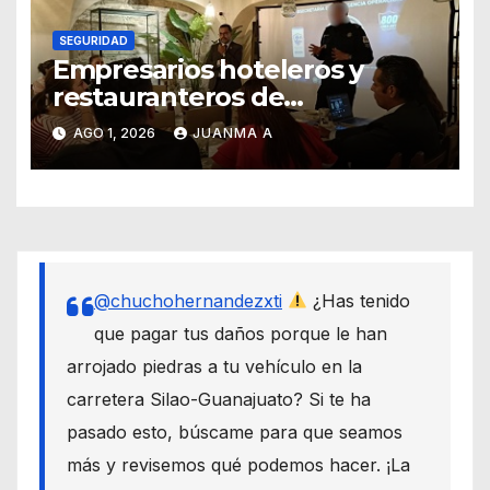
SEGURIDAD
Empresarios hoteleros y
restauranteros de
Guanajuato buscan frenar
AGO 1, 2026
JUANMA A
intentos de extorsión
@chuchohernandezxti
¿Has tenido
que pagar tus daños porque le han
arrojado piedras a tu vehículo en la
carretera Silao-Guanajuato? Si te ha
pasado esto, búscame para que seamos
más y revisemos qué podemos hacer. ¡La