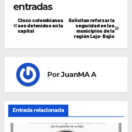
entradas
Cinco colombianos
Solicitan reforzar la
son detenidos en la
seguridad en los
capital
municipios de la
región Laja- Bajío
Por
JuanMA A
Entrada relacionada