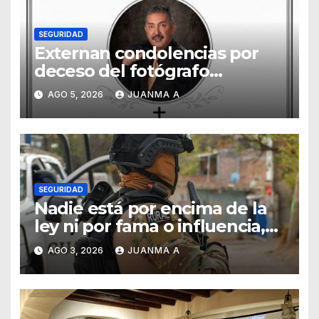
SEGURIDAD
Externan condolencias por
deceso del fotógrafo
Emmanuel Montero
AGO 5, 2026
JUANMA A
SEGURIDAD
Nadie está por encima de la
ley ni por fama o influencia,
afirmó titular de SSCG
AGO 3, 2026
JUANMA A