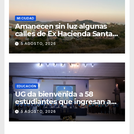
MI CIUDAD
Amanecen sin luz algunas
calles de Ex Hacienda Santa
Teresa
5 AGOSTO, 2026
EDUCACIÓN
UG da bienvenida a 58
estudiantes que ingresan a
través de los programas de
5 AGOSTO, 2026
equidad