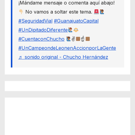
¡Mándame mensaje o comenta aquí abajo!
No vamos a soltar este tema.
#SeguridadVial
#GuanajuatoCapital
#UnDipitadoDiferente
#CuentaconChucho
✌
☝
#UnCampeondeLeonenAccionporLaGente
♬ sonido original - Chucho Hernández