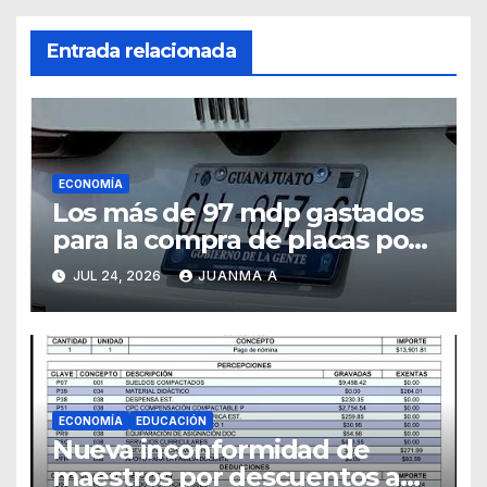
Entrada relacionada
ECONOMÍA
Los más de 97 mdp gastados
para la compra de placas por
el Estado pudieron ejercerse
JUL 24, 2026
JUANMA A
a otras prioridades
ECONOMÍA
EDUCACIÓN
Nueva inconformidad de
maestros por descuentos a