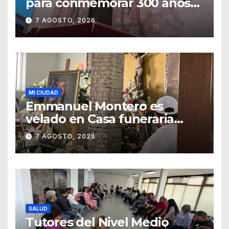
para conmemorar 300 años
del templo de San Roque
7 AGOSTO, 2026
MI CIUDAD
Emmanuel Montero es
velado en Casa funeraria
Forasté
7 AGOSTO, 2026
SALUD
Tutores del Nivel Medio