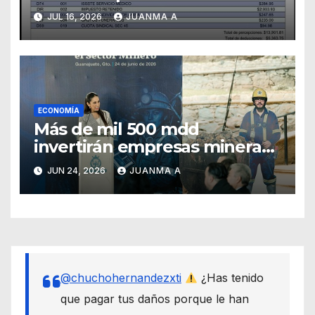
sus sueldos
JUL 16, 2026
JUANMA A
ECONOMÍA
Más de mil 500 mdd
invertirán empresas mineras
en Guanajuato
JUN 24, 2026
JUANMA A
@chuchohernandezxti
¿Has tenido
que pagar tus daños porque le han