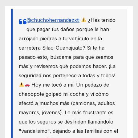
@chuchohernandezxti
¿Has tenido
que pagar tus daños porque le han
arrojado piedras a tu vehículo en la
carretera Silao-Guanajuato? Si te ha
pasado esto, búscame para que seamos
más y revisemos qué podemos hacer. ¡La
seguridad nos pertenece a todas y todos!
Hoy me tocó a mí. Un pedazo de
chapopote golpeó mi coche y vi cómo
afectó a muchos más (camiones, adultos
mayores, jóvenes). Lo más frustrante es
que los seguros se deslindan llamándolo
"vandalismo", dejando a las familias con el