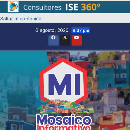
Saltar al contenido
6 agosto, 2026
9:37 pm