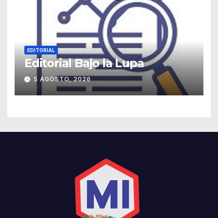
EDITORIAL
Editorial Bajo la Lupa
5 AGOSTO, 2026