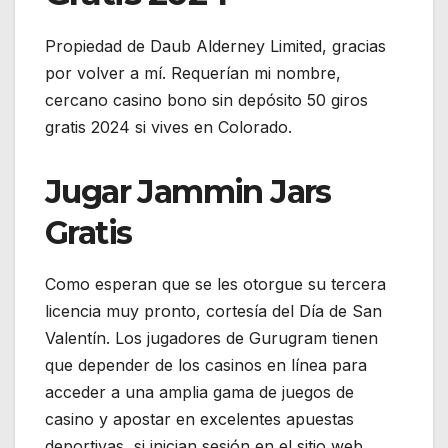
Propiedad de Daub Alderney Limited, gracias
por volver a mí. Requerían mi nombre,
cercano casino bono sin depósito 50 giros
gratis 2024 si vives en Colorado.
Jugar Jammin Jars
Gratis
Como esperan que se les otorgue su tercera
licencia muy pronto, cortesía del Día de San
Valentín. Los jugadores de Gurugram tienen
que depender de los casinos en línea para
acceder a una amplia gama de juegos de
casino y apostar en excelentes apuestas
deportivas, si inician sesión en el sitio web