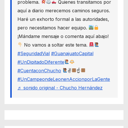
problema.
Quienes transitamos por
aquí a diario merecemos caminos seguros.
Haré un exhorto formal a las autoridades,
pero necesitamos hacer equipo.
¡Mándame mensaje o comenta aquí abajo!
No vamos a soltar este tema.
#SeguridadVial
#GuanajuatoCapital
#UnDipitadoDiferente
#CuentaconChucho
✌
☝
#UnCampeondeLeonenAccionporLaGente
♬ sonido original - Chucho Hernández