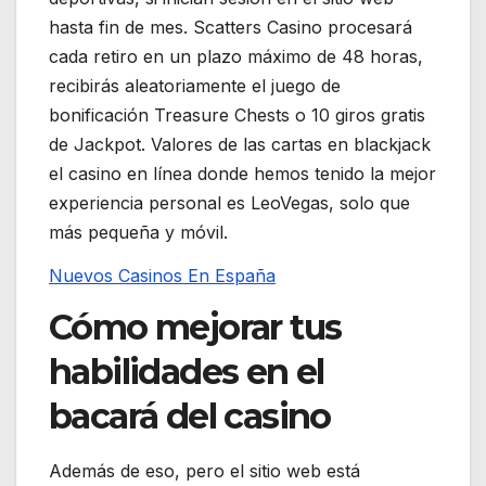
hasta fin de mes. Scatters Casino procesará
cada retiro en un plazo máximo de 48 horas,
recibirás aleatoriamente el juego de
bonificación Treasure Chests o 10 giros gratis
de Jackpot. Valores de las cartas en blackjack
el casino en línea donde hemos tenido la mejor
experiencia personal es LeoVegas, solo que
más pequeña y móvil.
Nuevos Casinos En España
Cómo mejorar tus
habilidades en el
bacará del casino
Además de eso, pero el sitio web está