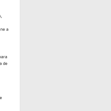
s,
rne a
para
a de
ue