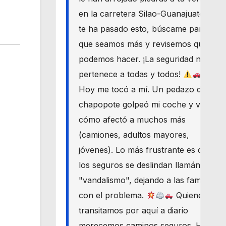
en la carretera Silao-Guanajuato? Si
te ha pasado esto, búscame para
que seamos más y revisemos qué
podemos hacer. ¡La seguridad nos
pertenece a todas y todos!
Hoy me tocó a mí. Un pedazo de
chapopote golpeó mi coche y vi
cómo afectó a muchos más
(camiones, adultos mayores,
jóvenes). Lo más frustrante es que
los seguros se deslindan llamándolo
"vandalismo", dejando a las familias
con el problema.
Quienes
transitamos por aquí a diario
merecemos caminos seguros. Haré