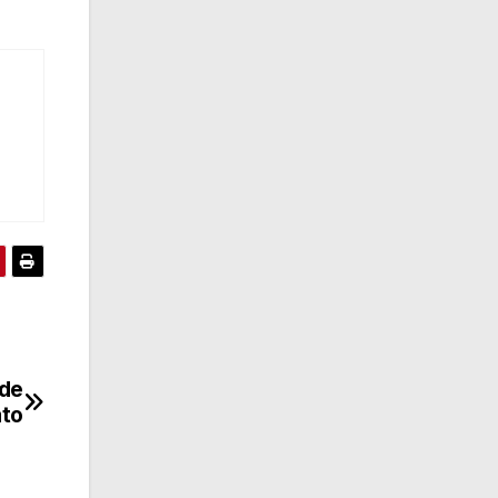
 de
ato