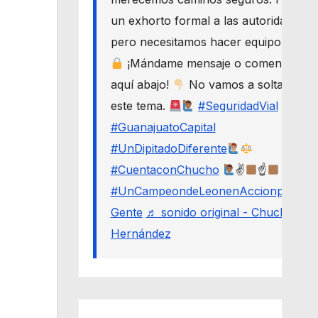
un exhorto formal a las autoridades,
pero necesitamos hacer equipo.
¡Mándame mensaje o comenta
aquí abajo!
No vamos a soltar
este tema.
#SeguridadVial
#GuanajuatoCapital
#UnDipitadoDiferente
#CuentaconChucho
✌
☝
#UnCampeondeLeonenAccionporLa
Gente
♬ sonido original - Chucho
Hernández