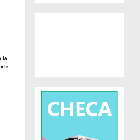
 la
arte