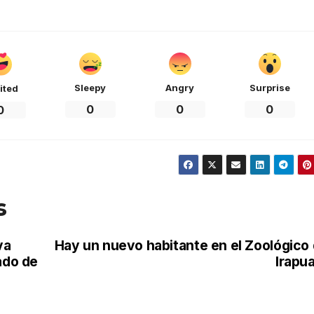
Sleepy
Angry
Surprise
ited
0
0
0
0
s
va
Hay un nuevo habitante en el Zoológico
ado de
Irapu