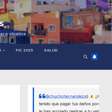
s
era objetiva
S
FIC 2025
SALUD
@chuchohernandezxti
¿Has
tenido que pagar tus daños porque
le han arrojado piedras a tu vehículo