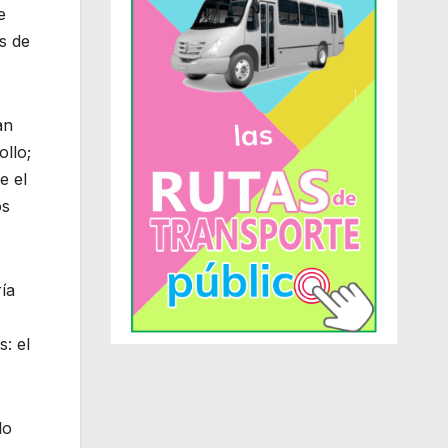
e
s de
an
llo;
e el
os
ía
: el
do