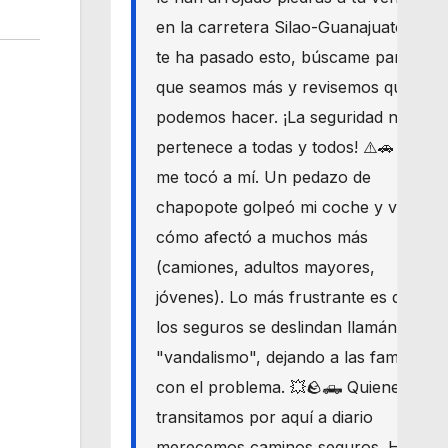
en la carretera Silao-Guanajuato? Si
te ha pasado esto, búscame para
que seamos más y revisemos qué
podemos hacer. ¡La seguridad nos
pertenece a todas y todos! ⚠️🚗 Hoy
me tocó a mí. Un pedazo de
chapopote golpeó mi coche y vi
cómo afectó a muchos más
(camiones, adultos mayores,
jóvenes). Lo más frustrante es que
los seguros se deslindan llamándolo
"vandalismo", dejando a las familias
con el problema. 💥🪨🛻 Quienes
transitamos por aquí a diario
merecemos caminos seguros. Haré