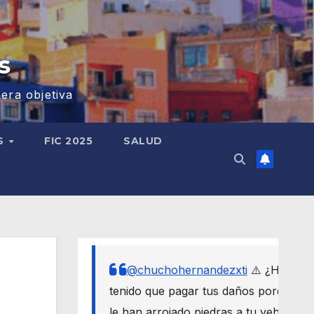
s
era objetiva
S
FIC 2025
SALUD
@chuchohernandezxti
⚠️ ¿Has
tenido que pagar tus daños porque
le han arrojado piedras a tu vehículo