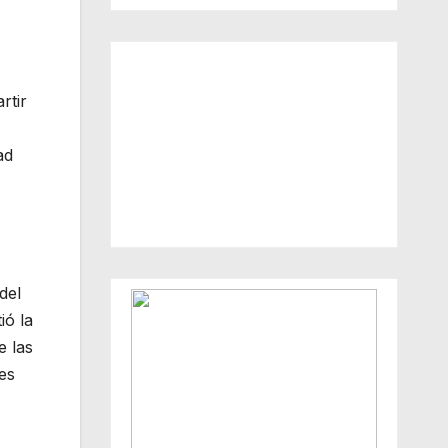
rtir
ad
del
ió la
e las
es