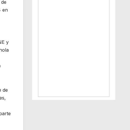
 de
4 en
NE y
hola
a
e de
es,
parte