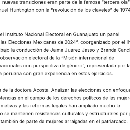
as nuevas transiciones eran parte de la famosa “tercera ola”
muel Huntington con la “revolución de los claveles” de 197
del Instituto Nacional Electoral en Guanajuato un panel
 las Elecciones Mexicanas de 2024”, coorganizado por el I
to, bajo la conducción de Jaime Juárez Jasso y Brenda Canc
 observación electoral de la “Misión internacional de
acionales con perspectiva de género”, representada por l
 peruana con gran experiencia en estos ejercicios.
 de la doctora Acosta. Analizar las elecciones con enfoqu
stencias en el campo de los derechos políticos de las mujer
firmativas y las reformas legales han ampliado mucho la
ro se mantienen resistencias culturales y estructurales por 
también de parte de mujeres arraigadas en el patriarcado.