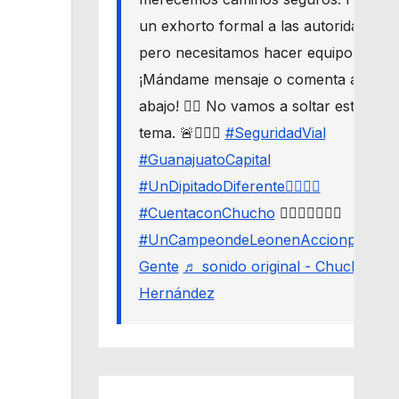
un exhorto formal a las autoridades,
pero necesitamos hacer equipo. 🛣️🔒
¡Mándame mensaje o comenta aquí
abajo! 👇🏼 No vamos a soltar este
tema. 🚨🙋🏾‍♂️
#SeguridadVial
#GuanajuatoCapital
#UnDipitadoDiferente🙋🏽‍♂️⚖️
#CuentaconChucho
🙋🏾‍♂️✌🏾☝🏾
#UnCampeondeLeonenAccionporLa
Gente
♬ sonido original - Chucho
Hernández