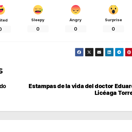
Sleepy
Angry
Surprise
ited
0
0
0
0
s
rdo
Estampas de la vida del doctor Edua
Licéaga Torr