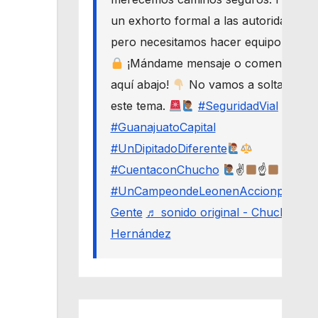
un exhorto formal a las autoridades,
pero necesitamos hacer equipo.
¡Mándame mensaje o comenta
aquí abajo!
No vamos a soltar
este tema.
#SeguridadVial
#GuanajuatoCapital
#UnDipitadoDiferente
#CuentaconChucho
✌
☝
#UnCampeondeLeonenAccionporLa
Gente
♬ sonido original - Chucho
Hernández