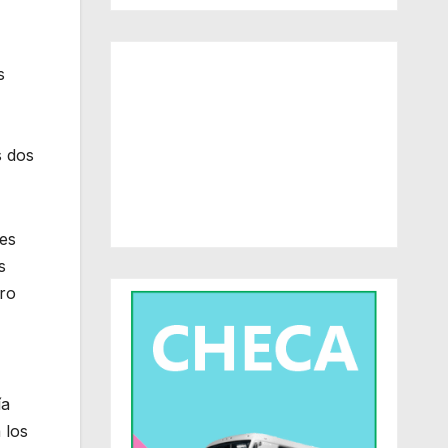
s
s dos
les
s
ero
ía
 los