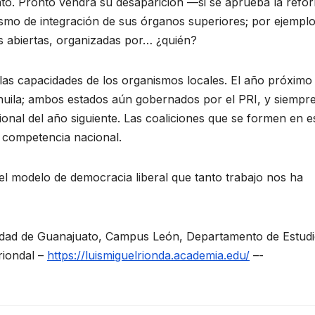
to. Pronto vendrá su desaparición —si se aprueba la refo
smo de integración de sus órganos superiores; por ejemplo
s abiertas, organizadas por… ¿quién?
as capacidades de los organismos locales. El año próximo 
huila; ambos estados aún gobernados por el PRI, y siempr
onal del año siguiente. Las coaliciones que se formen en e
 competencia nacional.
 el modelo de democracia liberal que tanto trabajo nos ha
rsidad de Guanajuato, Campus León, Departamento de Estud
riondal –
https://luismiguelrionda.academia.edu/
–­