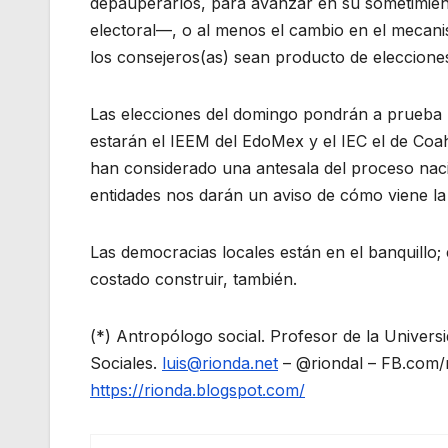
depauperarlos, para avanzar en su sometimien
electoral—, o al menos el cambio en el mecani
los consejeros(as) sean producto de eleccione
Las elecciones del domingo pondrán a prueba l
estarán el IEEM del EdoMex y el IEC el de Coa
han considerado una antesala del proceso naci
entidades nos darán un aviso de cómo viene la
Las democracias locales están en el banquillo;
costado construir, también.
(*) Antropólogo social. Profesor de la Unive
Sociales.
luis@rionda.net
­– @riondal – FB.com/
https://rionda.blogspot.com/