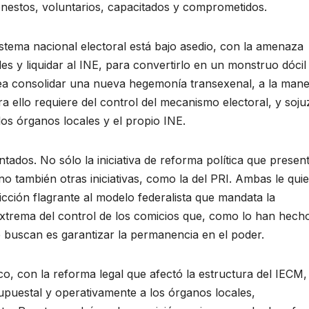
nestos, voluntarios, capacitados y comprometidos.
stema nacional electoral está bajo asedio, con la amenaza
es y liquidar al INE, para convertirlo en un monstruo dócil
esea consolidar una nueva hegemonía transexenal, a la man
ra ello requiere del control del mecanismo electoral, y soju
 los órganos locales y el propio INE.
ados. No sólo la iniciativa de reforma política que present
no también otras iniciativas, como la del PRI. Ambas le qui
icción flagrante al modelo federalista que mandata la
n extrema del control de los comicios que, como lo han hech
 buscan es garantizar la permanencia en el poder.
o, con la reforma legal que afectó la estructura del IECM,
esupuestal y operativamente a los órganos locales,