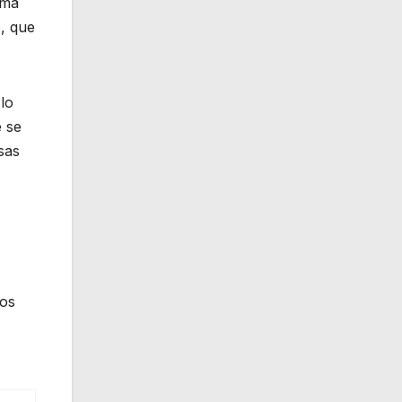
rma
, que
lo
e se
sas
ios