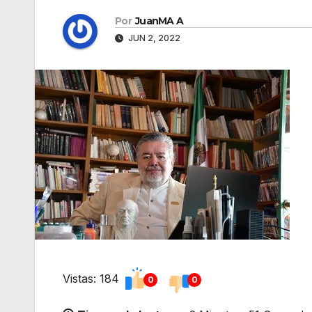
Por
JuanMA A
JUN 2, 2022
Vistas: 184
0
0