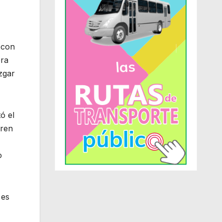
 con
era
zgar
ó el
eren
o
 es