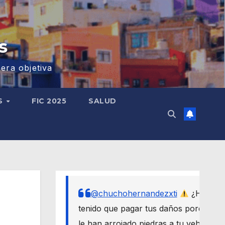
s
era objetiva
S
FIC 2025
SALUD
@chuchohernandezxti
¿Has
tenido que pagar tus daños porque
le han arrojado piedras a tu vehículo