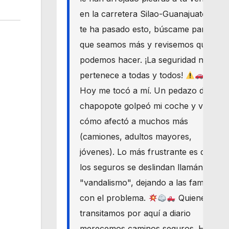
en la carretera Silao-Guanajuato? Si
te ha pasado esto, búscame para
que seamos más y revisemos qué
podemos hacer. ¡La seguridad nos
pertenece a todas y todos!
Hoy me tocó a mí. Un pedazo de
chapopote golpeó mi coche y vi
cómo afectó a muchos más
(camiones, adultos mayores,
jóvenes). Lo más frustrante es que
los seguros se deslindan llamándolo
"vandalismo", dejando a las familias
con el problema.
Quienes
transitamos por aquí a diario
merecemos caminos seguros. Haré