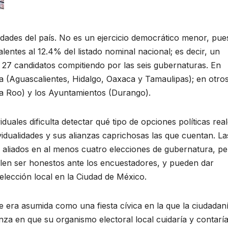
idades del país. No es un ejercicio democrático menor, pue
alentes al 12.4% del listado nominal nacional; es decir, un
 27 candidatos compitiendo por las seis gubernaturas. En
a (Aguascalientes, Hidalgo, Oaxaca y Tamaulipas); en otro
na Roo) y los Ayuntamientos (Durango).
duales dificulta detectar qué tipo de opciones políticas rea
vidualidades y sus alianzas caprichosas las que cuentan. La
 aliados en al menos cuatro elecciones de gubernatura, p
len ser honestos ante los encuestadores, y pueden dar
lección local en la Ciudad de México.
 era asumida como una fiesta cívica en la que la ciudadan
anza en que su organismo electoral local cuidaría y contaría