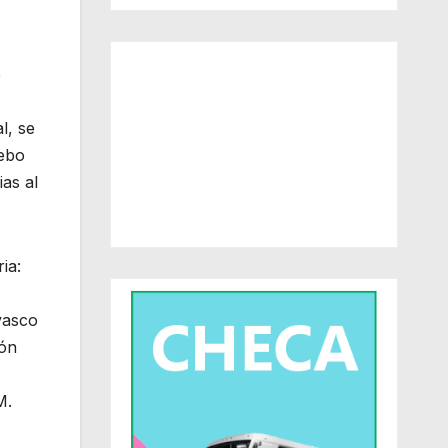
e
l, se
debo
as al
ia:
vasco
ión
M.