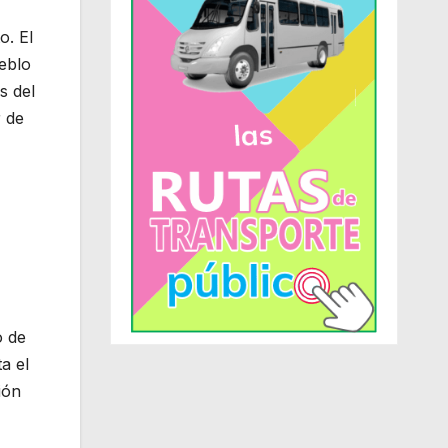
o. El
eblo
s del
r de
o de
a el
ión