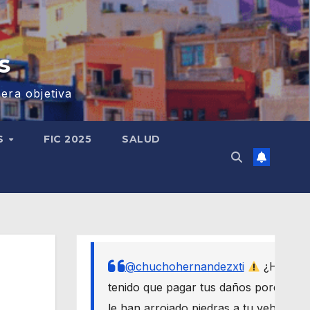
s
era objetiva
S
FIC 2025
SALUD
@chuchohernandezxti
¿Has
tenido que pagar tus daños porque
le han arrojado piedras a tu vehículo