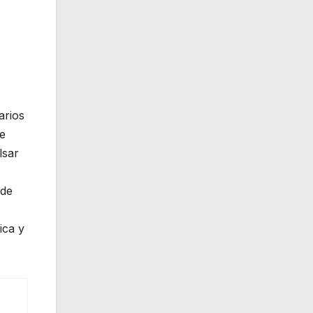
arios
te
lsar
 de
ica y