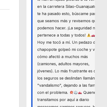
en la carretera Silao-Guanajuato? Si
te ha pasado esto, búscame para
que seamos más y revisemos qué
podemos hacer. ¡La seguridad nos
pertenece a todas y todos!
Hoy me tocó a mí. Un pedazo de
chapopote golpeó mi coche y vi
cómo afectó a muchos más
(camiones, adultos mayores,
jóvenes). Lo más frustrante es que
los seguros se deslindan llamándolo
"vandalismo", dejando a las familias
con el problema.
Quienes
transitamos por aquí a diario
merecemos caminos seguros. Haré