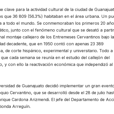
e clave para la actividad cultural de la ciudad de Guanajuat
los que 36 809 (56.3%) habitaban en el área urbana. Un pu
ía a todo el mundo. Se conmemoraban los primeros 20 año
tico, junto con el fenómeno cultural que se desató a parti
nal montaje callejero de los Entremeses Cervantinos bajo la
udad decadente, que en 1950 contó con apenas 23 389
a, de corte hispánico, experimental y universitario. Todo a
as que cada semana se reunía en el estudio del callejón del
smo, y con ello la reactivación económica que independizó al
niversidad de Guanajuato decidió implementar un gran event
o Cervantino, que se desarrolló desde el 28 de julio hast
Enrique Cardona Arizmendi. El jefe del Departamento de Acc
Rionda Arreguín.