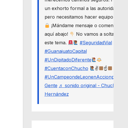
un exhorto formal a las autoridades,
pero necesitamos hacer equipo.
¡Mándame mensaje o comenta
aquí abajo!
No vamos a soltar
este tema.
#SeguridadVial
#GuanajuatoCapital
#UnDipitadoDiferente
#CuentaconChucho
✌
☝
#UnCampeondeLeonenAccionporLa
Gente
♬ sonido original - Chucho
Hernández