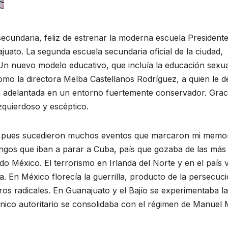
cundaria, feliz de estrenar la moderna escuela President
juato. La segunda escuela secundaria oficial de la ciudad,
n nuevo modelo educativo, que incluía la educación sexua
mo la directora Melba Castellanos Rodríguez, a quien le 
ta adelantada en un entorno fuertemente conservador. Graci
izquierdoso y escéptico.
, pues sucedieron muchos eventos que marcaron mi memor
ngos que iban a parar a Cuba, país que gozaba de las más
do México. El terrorismo en Irlanda del Norte y en el país 
a. En México florecía la guerrilla, producto de la persecuc
eros radicales. En Guanajuato y el Bajío se experimentaba la
nico autoritario se consolidaba con el régimen de Manuel 