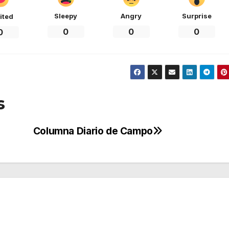
Sleepy
Angry
Surprise
ited
0
0
0
0
s
Columna Diario de Campo