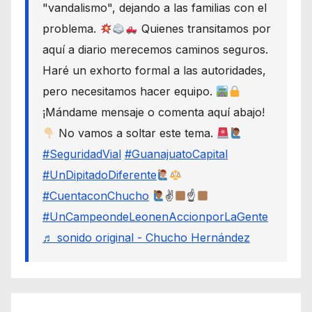
"vandalismo", dejando a las familias con el
problema.
Quienes transitamos por
aquí a diario merecemos caminos seguros.
Haré un exhorto formal a las autoridades,
pero necesitamos hacer equipo.
¡Mándame mensaje o comenta aquí abajo!
No vamos a soltar este tema.
#SeguridadVial
#GuanajuatoCapital
#UnDipitadoDiferente
#CuentaconChucho
✌
☝
#UnCampeondeLeonenAccionporLaGente
♬ sonido original - Chucho Hernández