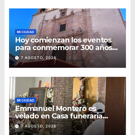
MI CIUDAD
Hoy comienzan los eventos
para conmemorar 300 años
del templo de San Roque
7 AGOSTO, 2026
MI CIUDAD
Emmanuel Montero es
velado en Casa funeraria
Forasté
7 AGOSTO, 2026