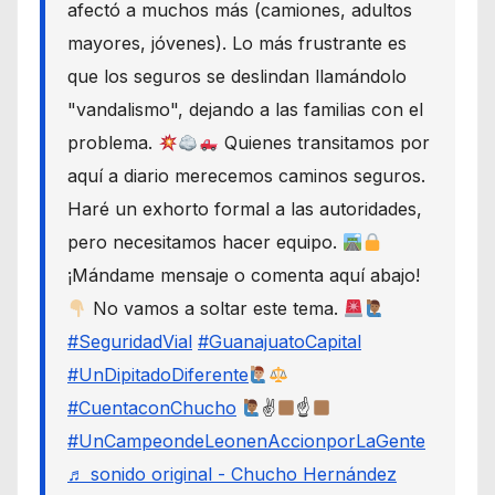
afectó a muchos más (camiones, adultos
mayores, jóvenes). Lo más frustrante es
que los seguros se deslindan llamándolo
"vandalismo", dejando a las familias con el
problema.
Quienes transitamos por
aquí a diario merecemos caminos seguros.
Haré un exhorto formal a las autoridades,
pero necesitamos hacer equipo.
¡Mándame mensaje o comenta aquí abajo!
No vamos a soltar este tema.
#SeguridadVial
#GuanajuatoCapital
#UnDipitadoDiferente
#CuentaconChucho
✌
☝
#UnCampeondeLeonenAccionporLaGente
♬ sonido original - Chucho Hernández