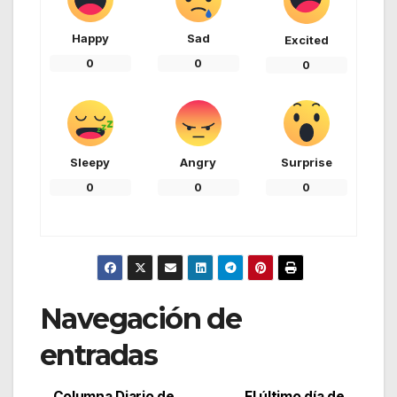
Happy
Sad
Excited
0
0
0
Sleepy
Angry
Surprise
0
0
0
Navegación de
entradas
Columna Diario de
El último día de