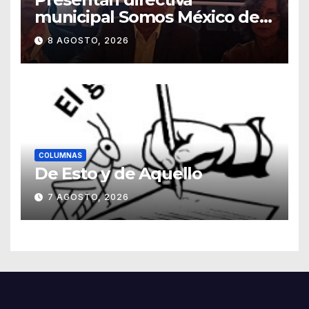
municipal Somos México de
Guanajuato
8 AGOSTO, 2026
COLUMNAS
De Esto y de Aquello
7 AGOSTO, 2026