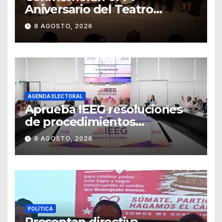
Aniversario del Teatro
Universitario con una
8 AGOSTO, 2026
representación del
“Retablillo jovial”
AGENDA ELECTORAL
Aprueba IEEG resoluciones
de procedimientos
sancionadores
8 AGOSTO, 2026
POLÍTICA
Presentan directiva