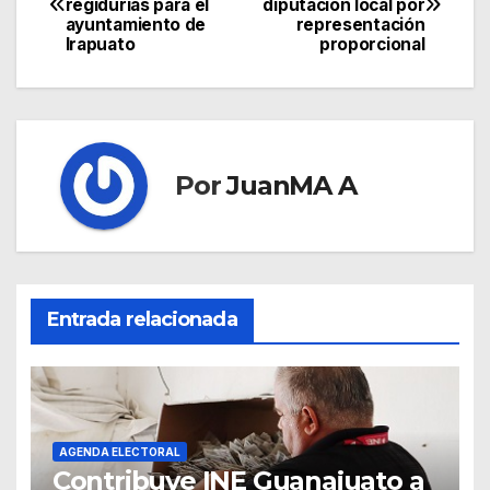
regidurías para el
diputación local por
ayuntamiento de
representación
Irapuato
proporcional
Por
JuanMA A
Entrada relacionada
AGENDA ELECTORAL
Contribuye INE Guanajuato a