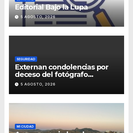
Editorial Bajo la Lupa
5 AGOSTO, 2026
SEGURIDAD
Externan condolencias por
deceso del fotógrafo
Emmanuel Montero
5 AGOSTO, 2026
MI CIUDAD