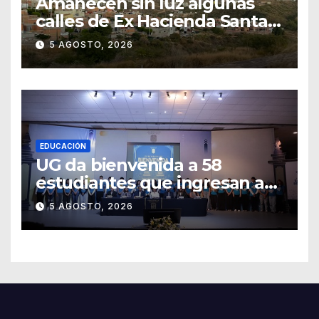
Amanecen sin luz algunas
calles de Ex Hacienda Santa
Teresa
5 AGOSTO, 2026
EDUCACIÓN
UG da bienvenida a 58
estudiantes que ingresan a
través de los programas de
5 AGOSTO, 2026
equidad