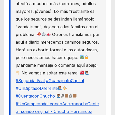
afectó a muchos más (camiones, adultos
mayores, jóvenes). Lo más frustrante es
que los seguros se deslindan llamándolo
"vandalismo", dejando a las familias con el
problema.
Quienes transitamos por
aquí a diario merecemos caminos seguros.
Haré un exhorto formal a las autoridades,
pero necesitamos hacer equipo.
¡Mándame mensaje o comenta aquí abajo!
No vamos a soltar este tema.
#SeguridadVial
#GuanajuatoCapital
#UnDipitadoDiferente
#CuentaconChucho
✌
☝
#UnCampeondeLeonenAccionporLaGente
♬ sonido original - Chucho Hernández