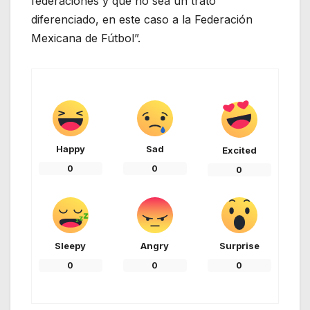
federaciones y que no sea un trato
diferenciado, en este caso a la Federación
Mexicana de Fútbol”.
Happy
Sad
Excited
0
0
0
Sleepy
Angry
Surprise
0
0
0