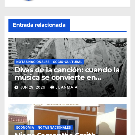
Entrada relacionada
NOTAS NACIONALES
SOCIO-CULTURAL
Divas de la canción: cuando la
música se convierte en
pintura
JUN 29, 2026
JUANMA A
ECONOMÍA
NOTAS NACIONALES