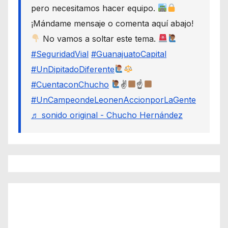
pero necesitamos hacer equipo.
¡Mándame mensaje o comenta aquí abajo!
No vamos a soltar este tema.
#SeguridadVial
#GuanajuatoCapital
#UnDipitadoDiferente
#CuentaconChucho
✌
☝
#UnCampeondeLeonenAccionporLaGente
♬ sonido original - Chucho Hernández