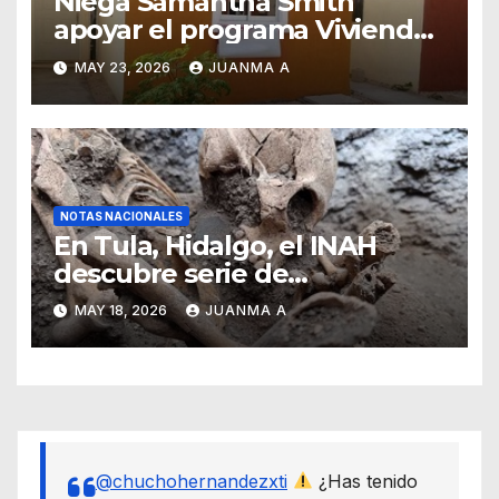
Niega Samantha Smith
apoyar el programa Vivienda
para el Bienestar
MAY 23, 2026
JUANMA A
NOTAS NACIONALES
En Tula, Hidalgo, el INAH
descubre serie de
enterramientos de época
MAY 18, 2026
JUANMA A
teotihuacana
@chuchohernandezxti
¿Has tenido