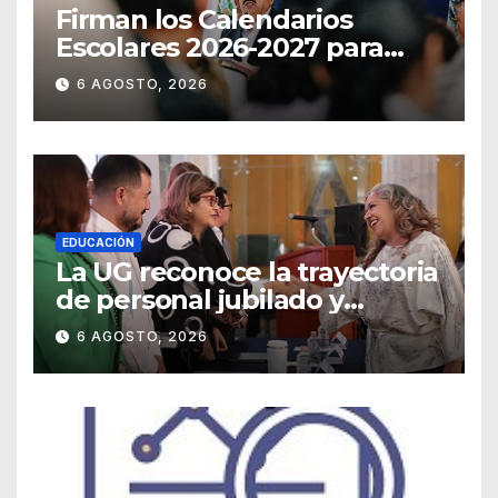
Firman los Calendarios
Escolares 2026-2027 para
Guanajuato
6 AGOSTO, 2026
EDUCACIÓN
La UG reconoce la trayectoria
de personal jubilado y
agradece su legado
6 AGOSTO, 2026