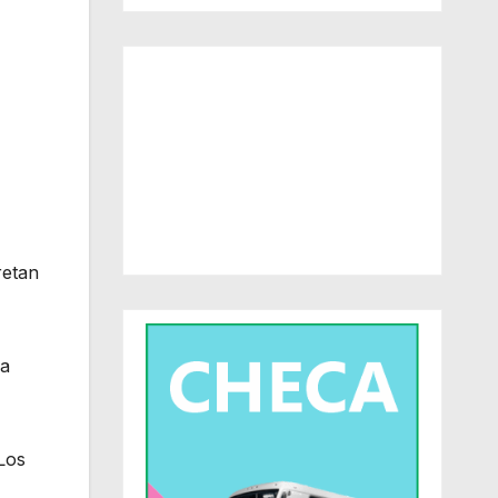
retan
 a
Los