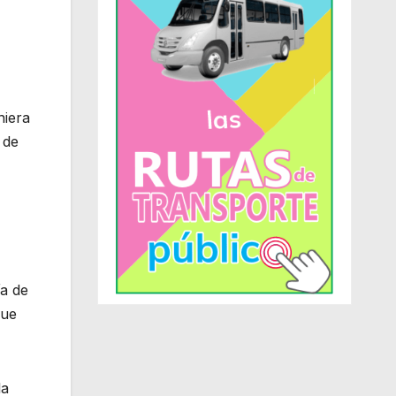
niera
 de
ía de
que
la