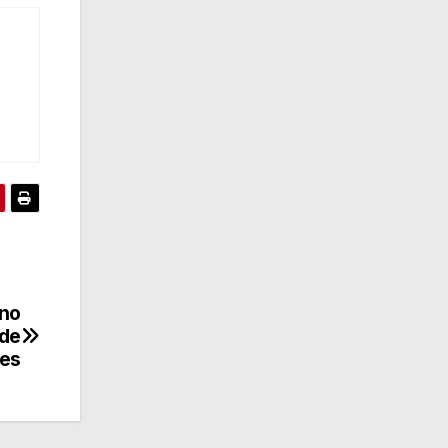
 no
 de
res