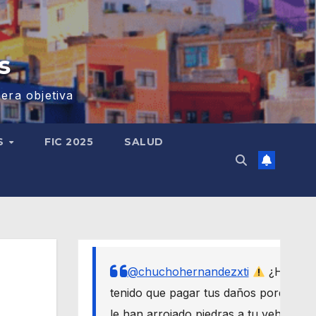
s
era objetiva
S
FIC 2025
SALUD
@chuchohernandezxti
¿Has
tenido que pagar tus daños porque
le han arrojado piedras a tu vehículo