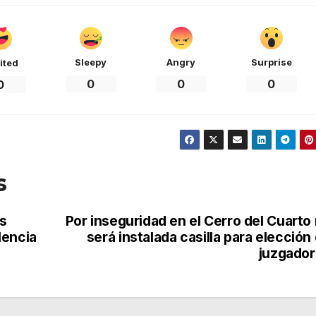
Sleepy
Angry
Surprise
ited
0
0
0
0
s
s
Por inseguridad en el Cerro del Cuarto
lencia
será instalada casilla para elección
juzgado