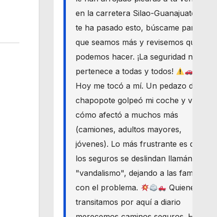
en la carretera Silao-Guanajuato? Si
te ha pasado esto, búscame para
que seamos más y revisemos qué
podemos hacer. ¡La seguridad nos
pertenece a todas y todos!
Hoy me tocó a mí. Un pedazo de
chapopote golpeó mi coche y vi
cómo afectó a muchos más
(camiones, adultos mayores,
jóvenes). Lo más frustrante es que
los seguros se deslindan llamándolo
"vandalismo", dejando a las familias
con el problema.
Quienes
transitamos por aquí a diario
merecemos caminos seguros. Haré