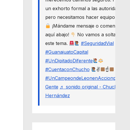
un exhorto formal a las autoridades,
pero necesitamos hacer equipo.
¡Mándame mensaje o comenta
aquí abajo!
No vamos a soltar
este tema.
#SeguridadVial
#GuanajuatoCapital
#UnDipitadoDiferente
#CuentaconChucho
✌
☝
#UnCampeondeLeonenAccionporLa
Gente
♬ sonido original - Chucho
Hernández