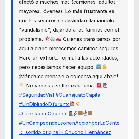
afectó a muchos más (camiones, adultos
mayores, jóvenes). Lo más frustrante es
que los seguros se deslindan llamándolo
"vandalismo", dejando a las familias con el
problema.
Quienes transitamos por
aquí a diario merecemos caminos seguros.
Haré un exhorto formal a las autoridades,
pero necesitamos hacer equipo.
¡Mándame mensaje o comenta aquí abajo!
No vamos a soltar este tema.
#SeguridadVial
#GuanajuatoCapital
#UnDipitadoDiferente
#CuentaconChucho
✌
☝
#UnCampeondeLeonenAccionporLaGente
♬ sonido original - Chucho Hernández