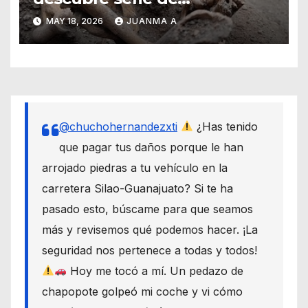
enterramientos de época
MAY 18, 2026
JUANMA A
teotihuacana
@chuchohernandezxti
¿Has tenido
que pagar tus daños porque le han
arrojado piedras a tu vehículo en la
carretera Silao-Guanajuato? Si te ha
pasado esto, búscame para que seamos
más y revisemos qué podemos hacer. ¡La
seguridad nos pertenece a todas y todos!
Hoy me tocó a mí. Un pedazo de
chapopote golpeó mi coche y vi cómo