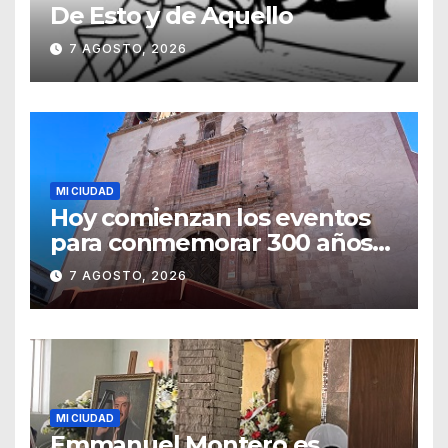
De Esto y de Aquello
7 AGOSTO, 2026
MI CIUDAD
Hoy comienzan los eventos
para conmemorar 300 años
del templo de San Roque
7 AGOSTO, 2026
MI CIUDAD
Emmanuel Montero es