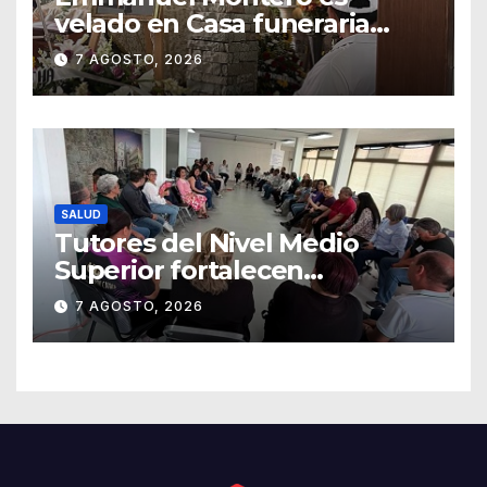
velado en Casa funeraria
Forasté
7 AGOSTO, 2026
SALUD
Tutores del Nivel Medio
Superior fortalecen
estrategias para la
7 AGOSTO, 2026
prevención de la violencia en
el noviazgo