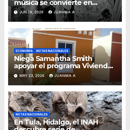
música se convierte en
pintura
JUN 29, 2026
JUANMA A
ECONOMÍA
NOTAS NACIONALES
Niega Samantha Smith
apoyar el programa Vivienda
para el Bienestar
MAY 23, 2026
JUANMA A
NOTAS NACIONALES
En Tula, Hidalgo, el INAH
descubre serie de