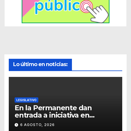
Lo último en noticias:
LEGISLATIVO
En la Permanente dan
entrada a iniciativa en
materia notarial
6 AGOSTO, 2026