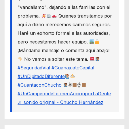
"vandalismo", dejando a las familias con el
problema.
Quienes transitamos por
aquí a diario merecemos caminos seguros.
Haré un exhorto formal a las autoridades,
pero necesitamos hacer equipo.
¡Mándame mensaje o comenta aquí abajo!
No vamos a soltar este tema.
#SeguridadVial
#GuanajuatoCapital
#UnDipitadoDiferente
#CuentaconChucho
✌
☝
#UnCampeondeLeonenAccionporLaGente
♬ sonido original - Chucho Hernández