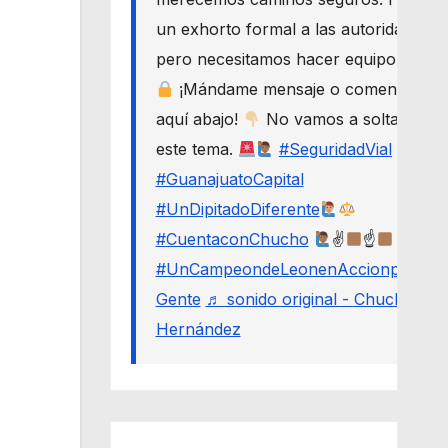
un exhorto formal a las autoridades,
pero necesitamos hacer equipo.
¡Mándame mensaje o comenta
aquí abajo!
No vamos a soltar
este tema.
#SeguridadVial
#GuanajuatoCapital
#UnDipitadoDiferente
#CuentaconChucho
✌
☝
#UnCampeondeLeonenAccionporLa
Gente
♬ sonido original - Chucho
Hernández