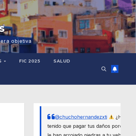
s
era objetiva
S
FIC 2025
SALUD
@chuchohernandezxti
¿Has
tenido que pagar tus daños porque
le han arrojado piedras a tu vehículo