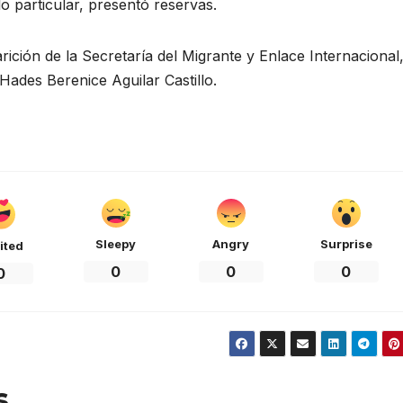
o particular, presentó reservas.
rición de la Secretaría del Migrante y Enlace Internacional,
ades Berenice Aguilar Castillo.
Sleepy
Angry
Surprise
ited
0
0
0
0
s