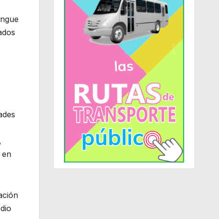
ingue
cados
Hades
,
 en
ación
dio