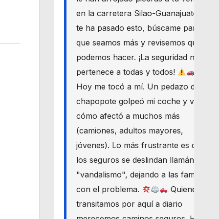
en la carretera Silao-Guanajuato? Si
te ha pasado esto, búscame para
que seamos más y revisemos qué
podemos hacer. ¡La seguridad nos
pertenece a todas y todos!
Hoy me tocó a mí. Un pedazo de
chapopote golpeó mi coche y vi
cómo afectó a muchos más
(camiones, adultos mayores,
jóvenes). Lo más frustrante es que
los seguros se deslindan llamándolo
"vandalismo", dejando a las familias
con el problema.
Quienes
transitamos por aquí a diario
merecemos caminos seguros. Haré