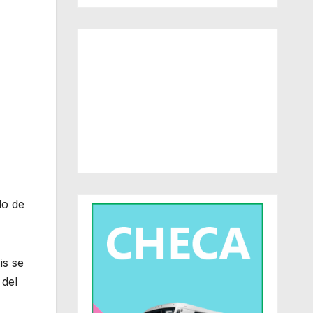
do de
is se
 del