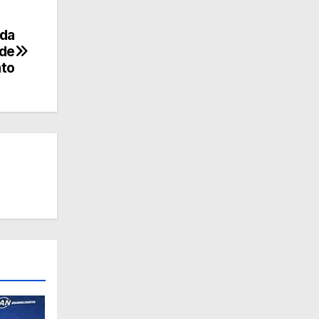
ada
 de
to