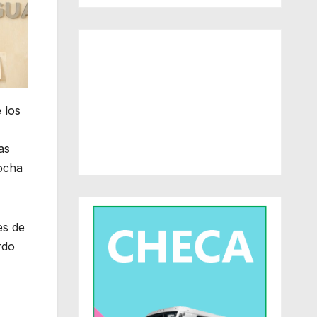
 los
as
Rocha
es de
rdo