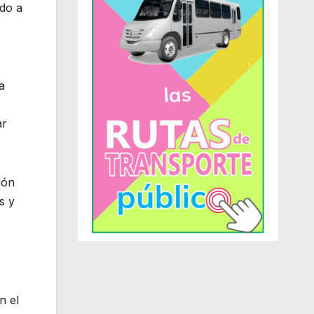
ido a
a
ar
ión
s y
n el