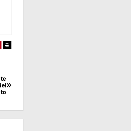
nte
del
ato