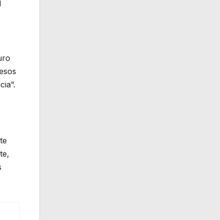
l
uro
cesos
ia”.
te
te,
s