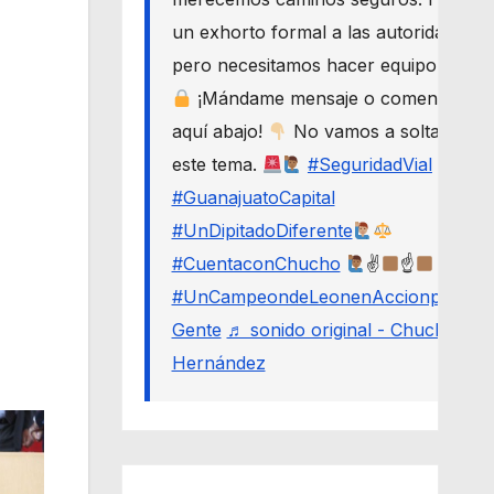
un exhorto formal a las autoridades,
pero necesitamos hacer equipo.
¡Mándame mensaje o comenta
aquí abajo!
No vamos a soltar
este tema.
#SeguridadVial
#GuanajuatoCapital
#UnDipitadoDiferente
#CuentaconChucho
✌
☝
#UnCampeondeLeonenAccionporLa
Gente
♬ sonido original - Chucho
Hernández