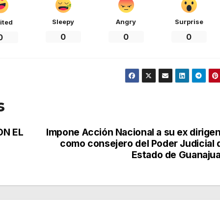
Sleepy
Angry
Surprise
ited
0
0
0
0
s
ON EL
Impone Acción Nacional a su ex dirige
como consejero del Poder Judicial 
Estado de Guanaju