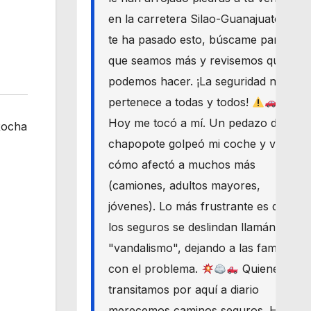
en la carretera Silao-Guanajuato? Si
te ha pasado esto, búscame para
que seamos más y revisemos qué
podemos hacer. ¡La seguridad nos
pertenece a todas y todos!
Hoy me tocó a mí. Un pedazo de
 Rocha
chapopote golpeó mi coche y vi
cómo afectó a muchos más
(camiones, adultos mayores,
jóvenes). Lo más frustrante es que
los seguros se deslindan llamándolo
"vandalismo", dejando a las familias
con el problema.
Quienes
transitamos por aquí a diario
merecemos caminos seguros. Haré