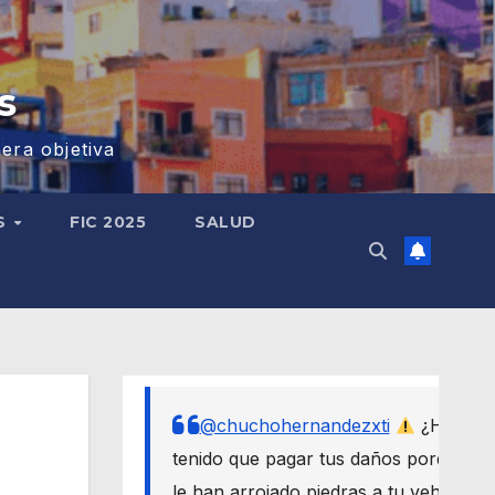
s
era objetiva
S
FIC 2025
SALUD
@chuchohernandezxti
¿Has
tenido que pagar tus daños porque
le han arrojado piedras a tu vehículo