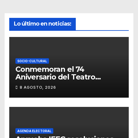
Lo último en noticias:
SOCIO-CULTURAL
Conmemoran el 74
Aniversario del Teatro
Universitario con una
8 AGOSTO, 2026
representación del
“Retablillo jovial”
AGENDA ELECTORAL