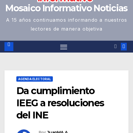
Mosaico Informativo Noticias
A 15 años continuamos informando a nuestros
lectores de manera objetiva
AGENDA ELECTORAL
Da cumplimiento
IEEG a resoluciones
del INE
Por
JuanMA A