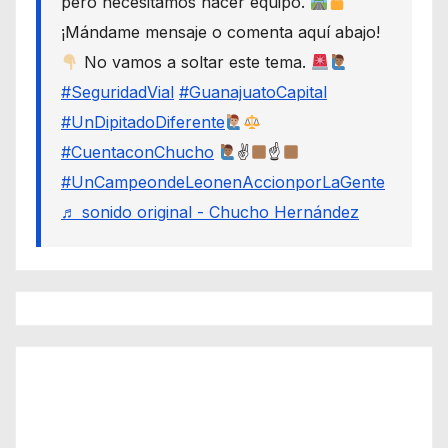
pero necesitamos hacer equipo.
¡Mándame mensaje o comenta aquí abajo!
No vamos a soltar este tema.
#SeguridadVial
#GuanajuatoCapital
#UnDipitadoDiferente
#CuentaconChucho
✌
☝
#UnCampeondeLeonenAccionporLaGente
♬ sonido original - Chucho Hernández