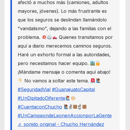
afectó a muchos más (camiones, adultos
mayores, jóvenes). Lo más frustrante es
que los seguros se deslindan llamándolo
"vandalismo", dejando a las familias con el
problema.
Quienes transitamos por
aquí a diario merecemos caminos seguros.
Haré un exhorto formal a las autoridades,
pero necesitamos hacer equipo.
¡Mándame mensaje o comenta aquí abajo!
No vamos a soltar este tema.
#SeguridadVial
#GuanajuatoCapital
#UnDipitadoDiferente
#CuentaconChucho
✌
☝
#UnCampeondeLeonenAccionporLaGente
♬ sonido original - Chucho Hernández