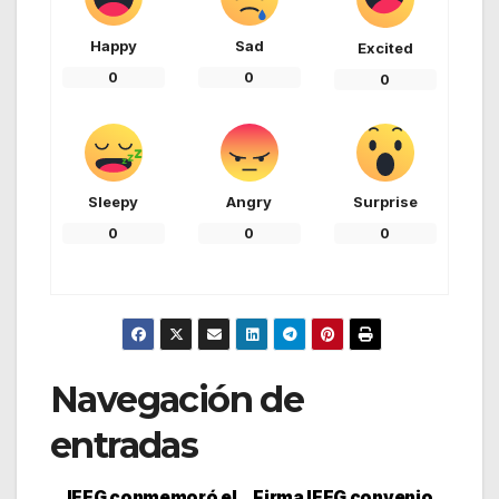
Happy
Sad
Excited
0
0
0
Sleepy
Angry
Surprise
0
0
0
Navegación de
entradas
IEEG conmemoró el
Firma IEEG convenio