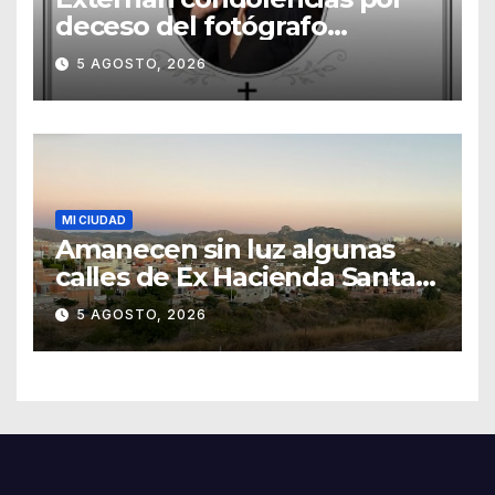
deceso del fotógrafo
Emmanuel Montero
5 AGOSTO, 2026
MI CIUDAD
Amanecen sin luz algunas
calles de Ex Hacienda Santa
Teresa
5 AGOSTO, 2026