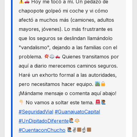
Hoy me tocó a mí. Un pedazo de
chapopote golpeó mi coche y vi cómo
afectó a muchos más (camiones, adultos
mayores, jóvenes). Lo más frustrante es
que los seguros se deslindan llamándolo
"vandalismo", dejando a las familias con el
problema.
Quienes transitamos por
aquí a diario merecemos caminos seguros.
Haré un exhorto formal a las autoridades,
pero necesitamos hacer equipo.
¡Mándame mensaje o comenta aquí abajo!
No vamos a soltar este tema.
#SeguridadVial
#GuanajuatoCapital
#UnDipitadoDiferente
#CuentaconChucho
✌
☝