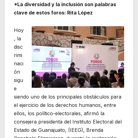
*La diversidad y la inclusión son palabras
clave de estos foros: Rita López
Hoy
, la
disc
rimi
naci
ón
sigu
e
siendo uno de los principales obstáculos para
el ejercicio de los derechos humanos, entre
ellos, los político-electorales, afirmó la
consejera presidenta del Instituto Electoral del
Estado de Guanajuato, (IEEG), Brenda