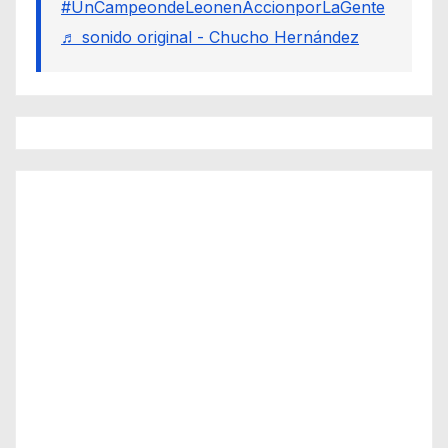
#UnCampeondeLeonenAccionporLaGente
♬ sonido original - Chucho Hernández