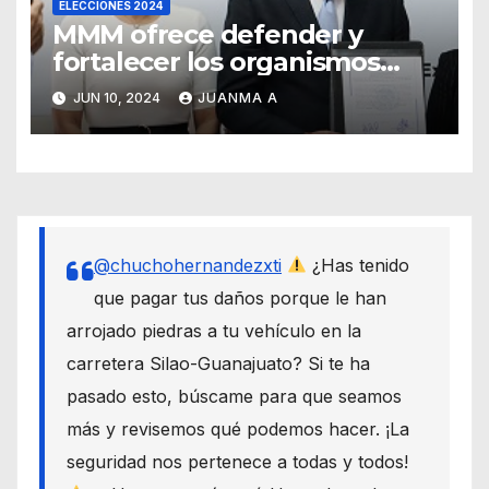
ELECCIONES 2024
MMM ofrece defender y
fortalecer los organismos
autónomos desde el Senado
JUN 10, 2024
JUANMA A
@chuchohernandezxti
¿Has tenido
que pagar tus daños porque le han
arrojado piedras a tu vehículo en la
carretera Silao-Guanajuato? Si te ha
pasado esto, búscame para que seamos
más y revisemos qué podemos hacer. ¡La
seguridad nos pertenece a todas y todos!