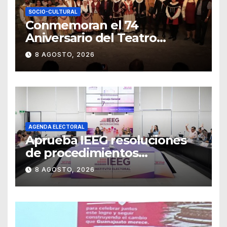
SOCIO-CULTURAL
Conmemoran el 74
Aniversario del Teatro
Universitario con una
8 AGOSTO, 2026
representación del
“Retablillo jovial”
AGENDA ELECTORAL
Aprueba IEEG resoluciones
de procedimientos
sancionadores
8 AGOSTO, 2026