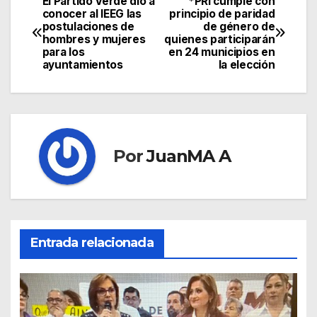
El Partido Verde dio a
*PRI cumple con
conocer al IEEG las
principio de paridad
postulaciones de
de género de
hombres y mujeres
quienes participarán
para los
en 24 municipios en
ayuntamientos
la elección
Por
JuanMA A
Entrada relacionada