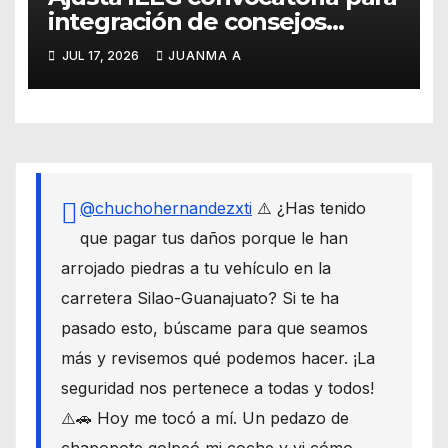
integración de consejos
distritales y municipales
JUL 17, 2026
JUANMA A
@chuchohernandezxti
⚠️ ¿Has tenido
que pagar tus daños porque le han
arrojado piedras a tu vehículo en la
carretera Silao-Guanajuato? Si te ha
pasado esto, búscame para que seamos
más y revisemos qué podemos hacer. ¡La
seguridad nos pertenece a todas y todos!
⚠️🚗 Hoy me tocó a mí. Un pedazo de
chapopote golpeó mi coche y vi cómo