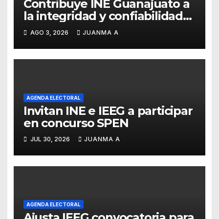
Contribuye INE Guanajuato a
la integridad y confiabilidad
del Padrón Electoral
AGO 3, 2026
JUANMA A
AGENDA ELECTORAL
Invitan INE e IEEG a participar
en concurso SPEN
JUL 30, 2026
JUANMA A
AGENDA ELECTORAL
Ajusta IEEG convocatoria para