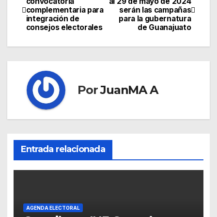
convocatoria
al 29 de mayo de 2024
complementaria para
serán las campañas
integración de
para la gubernatura
consejos electorales
de Guanajuato
Por
JuanMA A
Entrada relacionada
AGENDA ELECTORAL