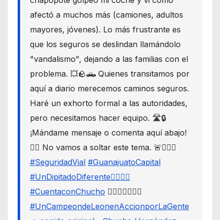
afectó a muchos más (camiones, adultos
mayores, jóvenes). Lo más frustrante es
que los seguros se deslindan llamándolo
"vandalismo", dejando a las familias con el
problema. 💥🪨🛻 Quienes transitamos por
aquí a diario merecemos caminos seguros.
Haré un exhorto formal a las autoridades,
pero necesitamos hacer equipo. 🛣️🔒
¡Mándame mensaje o comenta aquí abajo!
👇🏼 No vamos a soltar este tema. 🚨🙋🏾‍♂️
#SeguridadVial
#GuanajuatoCapital
#UnDipitadoDiferente🙋🏽‍♂️⚖️
#CuentaconChucho
🙋🏾‍♂️✌🏾☝🏾
#UnCampeondeLeonenAccionporLaGente