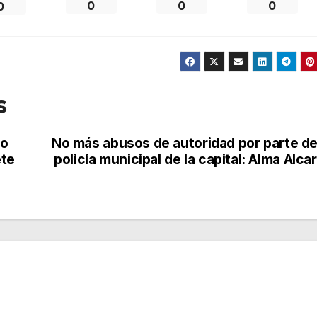
0
0
0
0
s
fo
No más abusos de autoridad por parte de
ete
policía municipal de la capital: Alma Alca