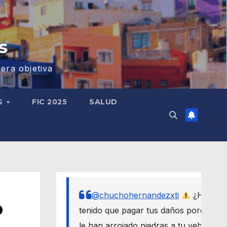
s
era objetiva
S
FIC 2025
SALUD
@chuchohernandezxti
¿Has
o
tenido que pagar tus daños porque
le han arrojado piedras a tu vehículo