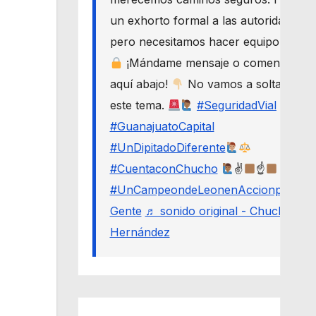
un exhorto formal a las autoridades,
pero necesitamos hacer equipo.
¡Mándame mensaje o comenta
aquí abajo!
No vamos a soltar
este tema.
#SeguridadVial
#GuanajuatoCapital
#UnDipitadoDiferente
#CuentaconChucho
✌
☝
#UnCampeondeLeonenAccionporLa
Gente
♬ sonido original - Chucho
Hernández