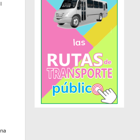
l
ina