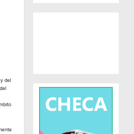
y del
del
mbito
mente