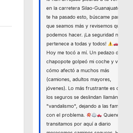
en la carretera Silao-Guanajuato? Si
te ha pasado esto, búscame para
que seamos más y revisemos qué
podemos hacer. ¡La seguridad nos
pertenece a todas y todos!
Hoy me tocó a mí. Un pedazo de
chapopote golpeó mi coche y vi
cómo afectó a muchos más
(camiones, adultos mayores,
jóvenes). Lo más frustrante es que
los seguros se deslindan llamándolo
"vandalismo", dejando a las familias
con el problema.
Quienes
transitamos por aquí a diario
merecemos caminos seguros. Haré