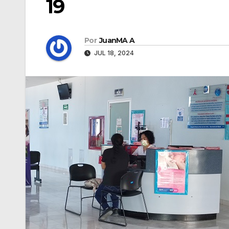
19
Por
JuanMA A
JUL 18, 2024