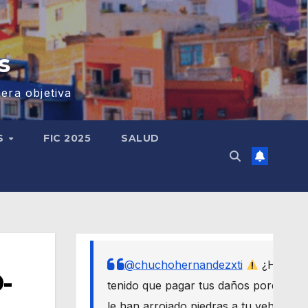
s
era objetiva
S
FIC 2025
SALUD
@chuchohernandezxti
¿Has
-
tenido que pagar tus daños porque
le han arrojado piedras a tu vehículo