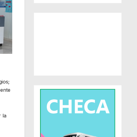
ios;
gente
 la