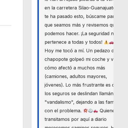
en la carretera Silao-Guanajuato? Si
te ha pasado esto, búscame para
que seamos más y revisemos qué
podemos hacer. ¡La seguridad nos
pertenece a todas y todos!
Hoy me tocó a mí. Un pedazo de
chapopote golpeó mi coche y vi
cómo afectó a muchos más
(camiones, adultos mayores,
jóvenes). Lo más frustrante es que
los seguros se deslindan llamándolo
"vandalismo", dejando a las familias
con el problema.
Quienes
transitamos por aquí a diario
merecemos caminos seguros. Haré