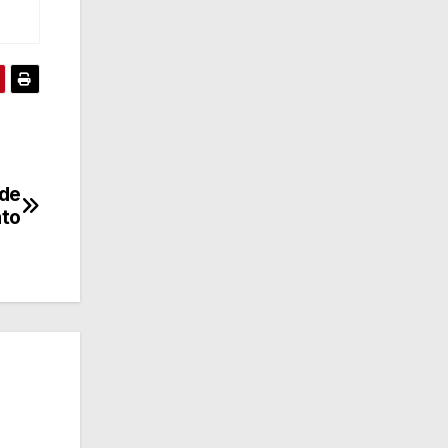
 de
ato