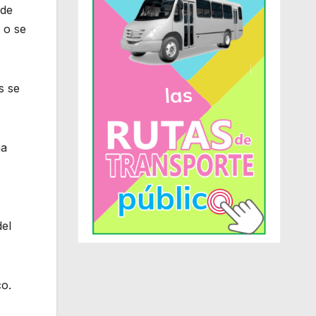
 de
 o se
s se
ha
del
co.