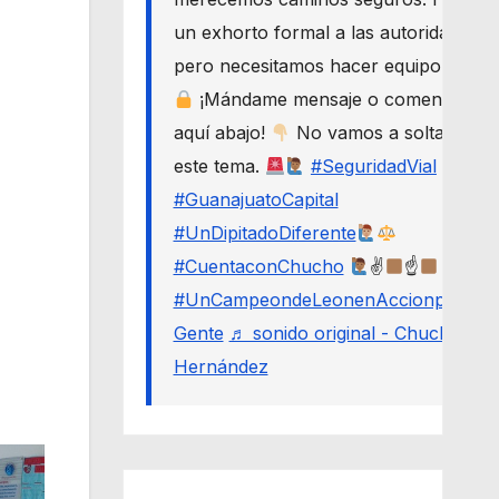
un exhorto formal a las autoridades,
pero necesitamos hacer equipo.
¡Mándame mensaje o comenta
aquí abajo!
No vamos a soltar
este tema.
#SeguridadVial
#GuanajuatoCapital
#UnDipitadoDiferente
#CuentaconChucho
✌
☝
#UnCampeondeLeonenAccionporLa
Gente
♬ sonido original - Chucho
Hernández