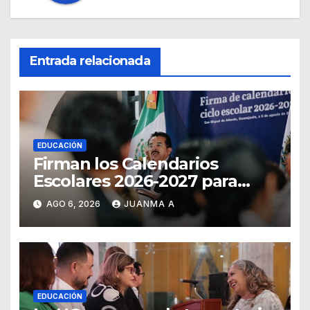
Entrada relacionada
EDUCACIÓN
Firman los Calendarios
Escolares 2026-2027 para
Guanajuato
AGO 6, 2026
JUANMA A
EDUCACIÓN