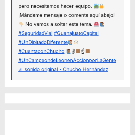
pero necesitamos hacer equipo.
¡Mándame mensaje o comenta aquí abajo!
No vamos a soltar este tema.
#SeguridadVial
#GuanajuatoCapital
#UnDipitadoDiferente
#CuentaconChucho
✌
☝
#UnCampeondeLeonenAccionporLaGente
♬ sonido original - Chucho Hernández