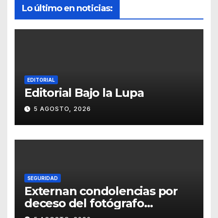
Lo último en noticias:
EDITORIAL
Editorial Bajo la Lupa
5 AGOSTO, 2026
SEGURIDAD
Externan condolencias por
deceso del fotógrafo
Emmanuel Montero