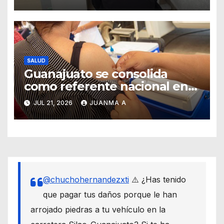
SALUD
Guanajuato se consolida
como referente nacional en
vacunación universal
JUL 21, 2026
JUANMA A
@chuchohernandezxti
⚠️ ¿Has tenido
que pagar tus daños porque le han
arrojado piedras a tu vehículo en la