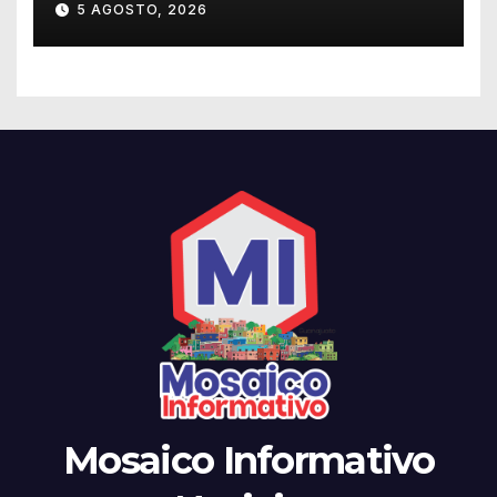
través de los programas de
5 AGOSTO, 2026
equidad
Mosaico Informativo