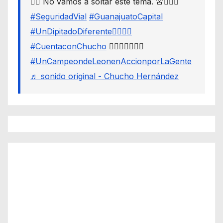
👇🏼 No vamos a soltar este tema. 🚨🙋🏾‍♂️
#SeguridadVial
#GuanajuatoCapital
#UnDipitadoDiferente🙋🏽‍♂️⚖️
#CuentaconChucho
🙋🏾‍♂️✌🏾☝🏾
#UnCampeondeLeonenAccionporLaGente
♬ sonido original - Chucho Hernández