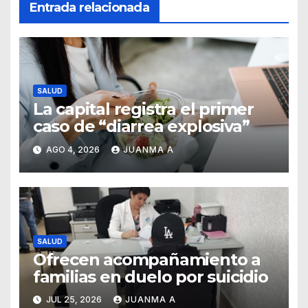
Entrada relacionada
SALUD
La capital registra el primer
caso de “diarrea explosiva”
AGO 4, 2026
JUANMA A
SALUD
Ofrecen acompañamiento a
familias en duelo por suicidio
JUL 25, 2026
JUANMA A