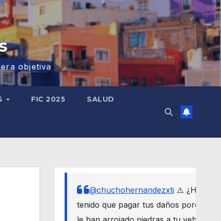
s
era objetiva
S
FIC 2025
SALUD
@chuchohernandezxti
⚠️ ¿Has
tenido que pagar tus daños porque
le han arrojado piedras a tu vehículo