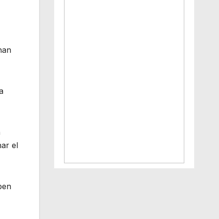
nan
a
n
ar el
iben