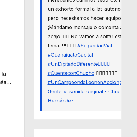
un exhorto formal a las autoridades,
pero necesitamos hacer equipo. 🛣️🔒
¡Mándame mensaje o comenta aquí
abajo! 👇🏼 No vamos a soltar este
tema. 🚨🙋🏾‍♂️
#SeguridadVial
#GuanajuatoCapital
#UnDipitadoDiferente🙋🏽‍♂️⚖️
#CuentaconChucho
🙋🏾‍♂️✌🏾☝🏾
 la
 más…
#UnCampeondeLeonenAccionporLa
Gente
♬ sonido original - Chucho
Hernández