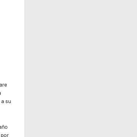
pare
a
 a su
 año
 por