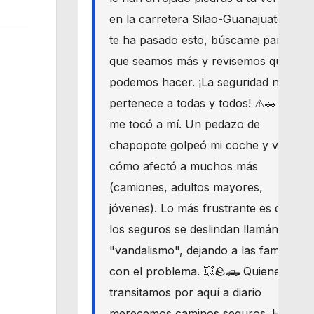
en la carretera Silao-Guanajuato? Si
te ha pasado esto, búscame para
que seamos más y revisemos qué
podemos hacer. ¡La seguridad nos
pertenece a todas y todos! ⚠️🚗 Hoy
me tocó a mí. Un pedazo de
chapopote golpeó mi coche y vi
cómo afectó a muchos más
(camiones, adultos mayores,
jóvenes). Lo más frustrante es que
los seguros se deslindan llamándolo
"vandalismo", dejando a las familias
con el problema. 💥🪨🛻 Quienes
transitamos por aquí a diario
merecemos caminos seguros. Haré