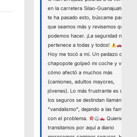
en la carretera Silao-Guanajuato? Si
te ha pasado esto, búscame para
que seamos más y revisemos qué
podemos hacer. ¡La seguridad nos
pertenece a todas y todos!
Hoy me tocó a mí. Un pedazo de
chapopote golpeó mi coche y vi
cómo afectó a muchos más
(camiones, adultos mayores,
jóvenes). Lo más frustrante es que
los seguros se deslindan llamándolo
"vandalismo", dejando a las familias
con el problema.
Quienes
transitamos por aquí a diario
merecemos caminos seguros. Haré