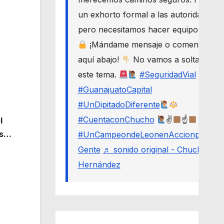
un exhorto formal a las autoridades,
pero necesitamos hacer equipo.
¡Mándame mensaje o comenta
aquí abajo!
No vamos a soltar
este tema.
#SeguridadVial
#GuanajuatoCapital
#UnDipitadoDiferente
#CuentaconChucho
✌
☝
l
ás…
#UnCampeondeLeonenAccionporLa
Gente
♬ sonido original - Chucho
Hernández