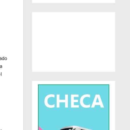
tado
la
l