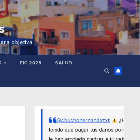
s
era objetiva
S
FIC 2025
SALUD
@chuchohernandezxti
¿Has
tenido que pagar tus daños porque
le han arrojado piedras a tu vehículo