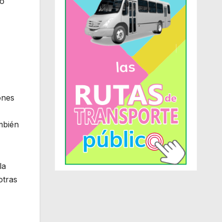
ño
ones
mbién
la
otras