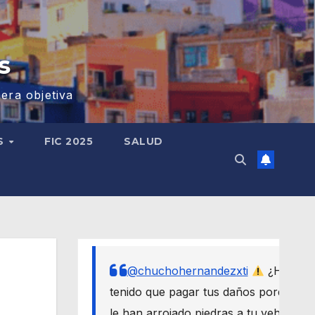
s
era objetiva
S
FIC 2025
SALUD
@chuchohernandezxti
¿Has
tenido que pagar tus daños porque
le han arrojado piedras a tu vehículo