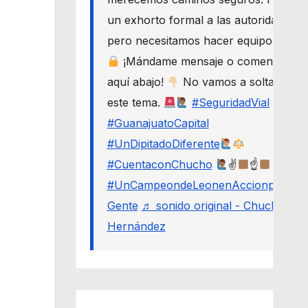
un exhorto formal a las autoridades,
pero necesitamos hacer equipo.
¡Mándame mensaje o comenta
aquí abajo!
No vamos a soltar
este tema.
#SeguridadVial
#GuanajuatoCapital
#UnDipitadoDiferente
#CuentaconChucho
✌
☝
#UnCampeondeLeonenAccionporLa
Gente
♬ sonido original - Chucho
Hernández