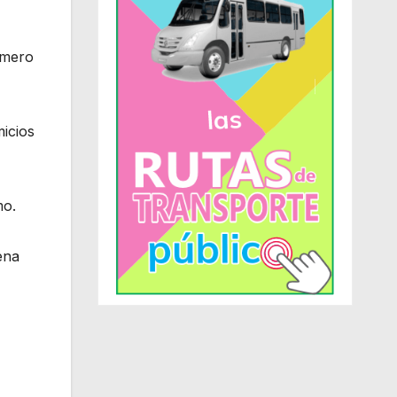
omero
icios
mo.
ena