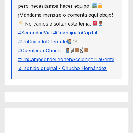
pero necesitamos hacer equipo.
¡Mándame mensaje o comenta aquí abajo!
No vamos a soltar este tema.
#SeguridadVial
#GuanajuatoCapital
#UnDipitadoDiferente
#CuentaconChucho
✌
☝
#UnCampeondeLeonenAccionporLaGente
♬ sonido original - Chucho Hernández