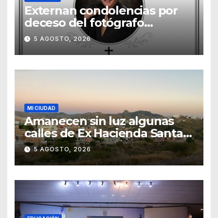
Externan condolencias por
deceso del fotógrafo
Emmanuel Montero
5 AGOSTO, 2026
MI CIUDAD
Amanecen sin luz algunas
calles de Ex Hacienda Santa
Teresa
5 AGOSTO, 2026