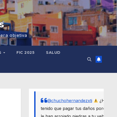
s
era objetiva
S
FIC 2025
SALUD
@chuchohernandezxti
¿Has
tenido que pagar tus daños porque
le han arrojado piedras a tu vehículo