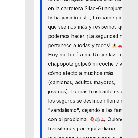
en la carretera Silao-Guanajuato? Si
te ha pasado esto, búscame para
que seamos más y revisemos qué
podemos hacer. ¡La seguridad nos
pertenece a todas y todos!
Hoy me tocó a mí. Un pedazo de
chapopote golpeó mi coche y vi
cómo afectó a muchos más
(camiones, adultos mayores,
jóvenes). Lo más frustrante es que
los seguros se deslindan llamándolo
"vandalismo", dejando a las familias
con el problema.
Quienes
transitamos por aquí a diario
merecemos caminos seguros. Haré