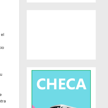
 el
cio
su
e
ntra