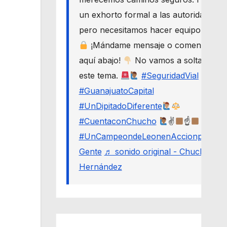
un exhorto formal a las autoridades,
pero necesitamos hacer equipo.
¡Mándame mensaje o comenta
aquí abajo!
No vamos a soltar
este tema.
#SeguridadVial
#GuanajuatoCapital
#UnDipitadoDiferente
#CuentaconChucho
✌
☝
#UnCampeondeLeonenAccionporLa
Gente
♬ sonido original - Chucho
Hernández