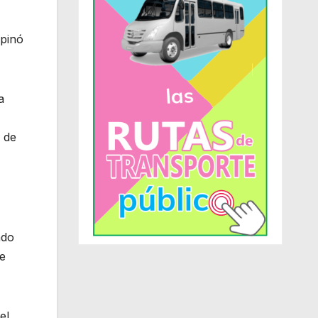
opinó
a
 de
ndo
me
el