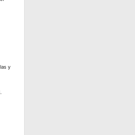
las y
.