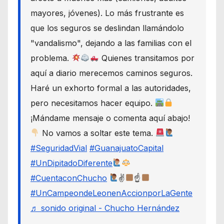
mayores, jóvenes). Lo más frustrante es
que los seguros se deslindan llamándolo
"vandalismo", dejando a las familias con el
problema.
Quienes transitamos por
aquí a diario merecemos caminos seguros.
Haré un exhorto formal a las autoridades,
pero necesitamos hacer equipo.
¡Mándame mensaje o comenta aquí abajo!
No vamos a soltar este tema.
#SeguridadVial
#GuanajuatoCapital
#UnDipitadoDiferente
#CuentaconChucho
✌
☝
#UnCampeondeLeonenAccionporLaGente
♬ sonido original - Chucho Hernández