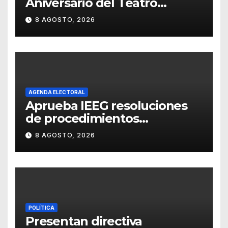
Aniversario del Teatro
Universitario con una
8 AGOSTO, 2026
representación del
“Retablillo jovial”
AGENDA ELECTORAL
Aprueba IEEG resoluciones
de procedimientos
sancionadores
8 AGOSTO, 2026
POLÍTICA
Presentan directiva