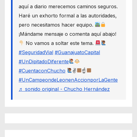
aquí a diario merecemos caminos seguros.
Haré un exhorto formal a las autoridades,
pero necesitamos hacer equipo.
¡Mándame mensaje o comenta aquí abajo!
No vamos a soltar este tema.
#SeguridadVial
#GuanajuatoCapital
#UnDipitadoDiferente
#CuentaconChucho
✌
☝
#UnCampeondeLeonenAccionporLaGente
♬ sonido original - Chucho Hernández