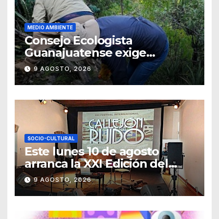
MEDIO AMBIENTE
Consejo Ecologista
Guanajuatense exige
investigar y sancionar los
9 AGOSTO, 2026
daños por tala de vegetación
SOCIO-CULTURAL
Este lunes 10 de agosto
arranca la XXI Edición del
Festival Internacional
9 AGOSTO, 2026
Callejón del Ruido