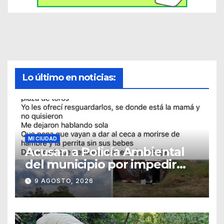
Lo último en noticias:
MI CIUDAD
Acusan a Policía Ambiental
del municipio por impedir
resguardo de cachorros
9 AGOSTO, 2026