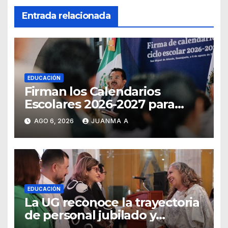
Entrada relacionada
EDUCACIÓN
Firman los Calendarios
Escolares 2026-2027 para
Guanajuato
AGO 6, 2026
JUANMA A
EDUCACIÓN
La UG reconoce la trayectoria
de personal jubilado y
agradece su legado