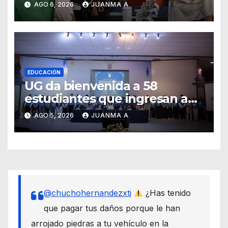
AGO 6, 2026
JUANMA A
EDUCACIÓN
UG da bienvenida a 58
estudiantes que ingresan a
través de los programas de
AGO 5, 2026
JUANMA A
equidad
@chuchohernandezxti
¿Has tenido
que pagar tus daños porque le han
arrojado piedras a tu vehículo en la