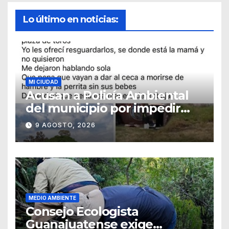
Lo último en noticias:
MI CIUDAD
Acusan a Policía Ambiental
del municipio por impedir
resguardo de cachorros
9 AGOSTO, 2026
MEDIO AMBIENTE
Consejo Ecologista
Guanajuatense exige