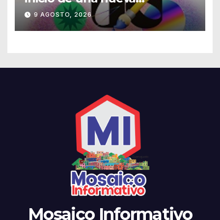
temporada cultural en la UG
9 AGOSTO, 2026
Mosaico Informativo