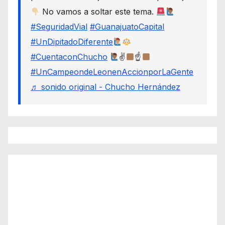
No vamos a soltar este tema.
#SeguridadVial
#GuanajuatoCapital
#UnDipitadoDiferente
#CuentaconChucho
✌
☝
#UnCampeondeLeonenAccionporLaGente
♬ sonido original - Chucho Hernández