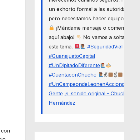
un exhorto formal a las autoridades,
pero necesitamos hacer equipo.
¡Mándame mensaje o comenta
aquí abajo!
No vamos a soltar
este tema.
#SeguridadVial
#GuanajuatoCapital
#UnDipitadoDiferente
#CuentaconChucho
✌
☝
#UnCampeondeLeonenAccionporLa
Gente
♬ sonido original - Chucho
Hernández
)
ó con
nio