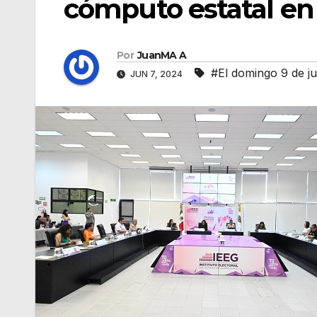
cómputo estatal en 
Por
JuanMA A
#El domingo 9 de ju
JUN 7, 2024