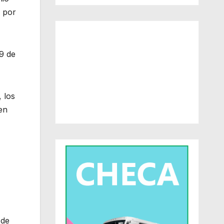
s por
9 de
 los
en
 de