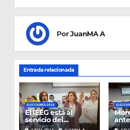
Por
JuanMA A
Entrada relacionada
ELECCIONES 2024
ELECCIO
El IEEG está al
Mor
servicio del
ante
gobierno estatal,
impu
JUN 13, 2024
JUANMA A
JUN 1