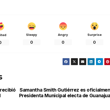
Sleepy
Angry
Surprise
ited
0
0
0
0
s
recibió
Samantha Smith Gutiérrez es oficialme
l
Presidenta Municipal electa de Guanaju