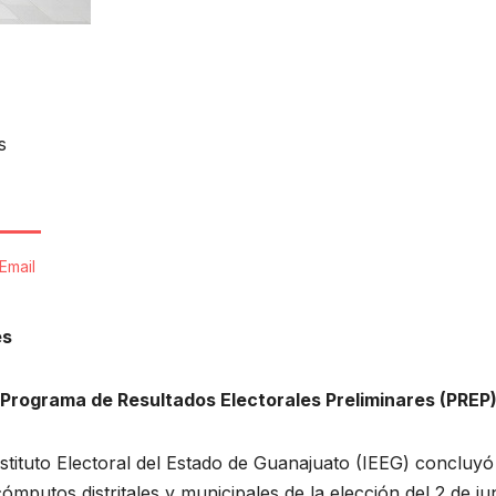
s
Email
es
 Programa de Resultados Electorales Preliminares (PREP
nstituto Electoral del Estado de Guanajuato (IEEG) concluy
cómputos distritales y municipales de la elección del 2 de ju