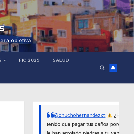
s
era objetiva
S
FIC 2025
SALUD
@chuchohernandezxti
¿Has
tenido que pagar tus daños porque
le han arrojado piedras a tu vehículo