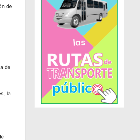
ión de
ma de
s, la
de