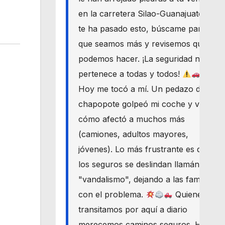
en la carretera Silao-Guanajuato? Si
te ha pasado esto, búscame para
que seamos más y revisemos qué
podemos hacer. ¡La seguridad nos
pertenece a todas y todos!
Hoy me tocó a mí. Un pedazo de
chapopote golpeó mi coche y vi
cómo afectó a muchos más
(camiones, adultos mayores,
jóvenes). Lo más frustrante es que
los seguros se deslindan llamándolo
"vandalismo", dejando a las familias
con el problema.
Quienes
transitamos por aquí a diario
merecemos caminos seguros. Haré