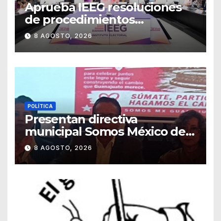
Aprueba IEEG resoluciones
de procedimientos
sancionadores
8 AGOSTO, 2026
POLÍTICA
Presentan directiva
municipal Somos México de
Guanajuato
8 AGOSTO, 2026