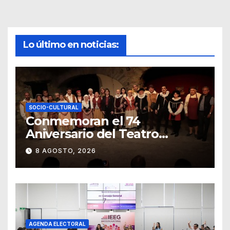
Lo último en noticias:
SOCIO-CULTURAL
Conmemoran el 74
Aniversario del Teatro
Universitario con una
8 AGOSTO, 2026
representación del
“Retablillo jovial”
AGENDA ELECTORAL