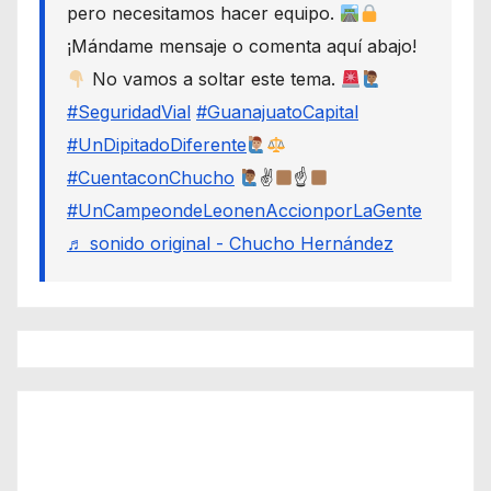
pero necesitamos hacer equipo.
¡Mándame mensaje o comenta aquí abajo!
No vamos a soltar este tema.
#SeguridadVial
#GuanajuatoCapital
#UnDipitadoDiferente
#CuentaconChucho
✌
☝
#UnCampeondeLeonenAccionporLaGente
♬ sonido original - Chucho Hernández