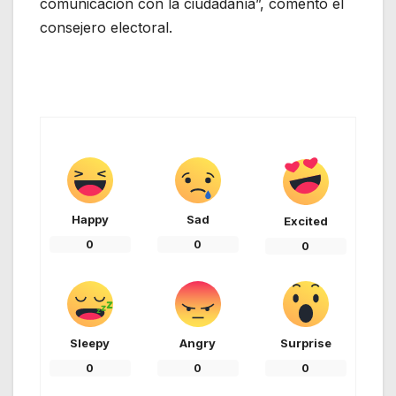
comunicación con la ciudadanía”, comentó el
consejero electoral.
Happy
Sad
Excited
0
0
0
Sleepy
Angry
Surprise
0
0
0