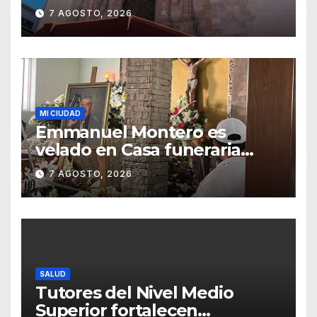
del templo de San Roque
7 AGOSTO, 2026
MI CIUDAD
Emmanuel Montero es
velado en Casa funeraria
Forasté
7 AGOSTO, 2026
SALUD
Tutores del Nivel Medio
Superior fortalecen