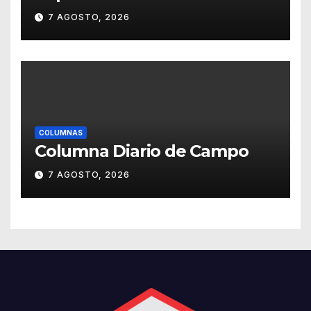
estrategias para la
7 AGOSTO, 2026
prevención de la violencia en
el noviazgo
COLUMNAS
Columna Diario de Campo
7 AGOSTO, 2026