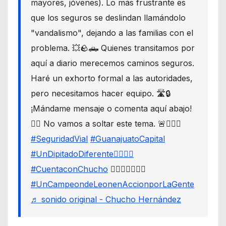
mayores, jóvenes). Lo más frustrante es
que los seguros se deslindan llamándolo
"vandalismo", dejando a las familias con el
problema. 💥🪨🛻 Quienes transitamos por
aquí a diario merecemos caminos seguros.
Haré un exhorto formal a las autoridades,
pero necesitamos hacer equipo. 🛣️🔒
¡Mándame mensaje o comenta aquí abajo!
👇🏼 No vamos a soltar este tema. 🚨🙋🏾‍♂️
#SeguridadVial
#GuanajuatoCapital
#UnDipitadoDiferente🙋🏽‍♂️⚖️
#CuentaconChucho
🙋🏾‍♂️✌🏾☝🏾
#UnCampeondeLeonenAccionporLaGente
♬ sonido original - Chucho Hernández