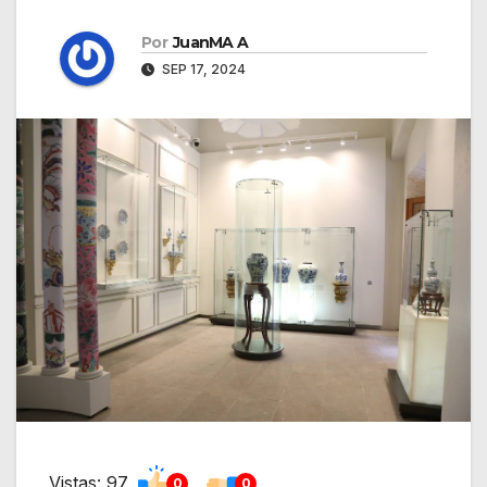
Por
JuanMA A
SEP 17, 2024
Vistas: 97
0
0