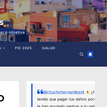
s
era objetiva
S
FIC 2025
SALUD
@chuchohernandezxti
¿Has
O
tenido que pagar tus daños porque
le han arrojado piedras a tu vehículo