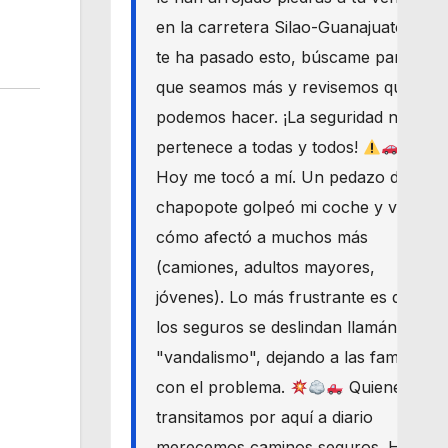
en la carretera Silao-Guanajuato? Si
te ha pasado esto, búscame para
que seamos más y revisemos qué
podemos hacer. ¡La seguridad nos
pertenece a todas y todos!
Hoy me tocó a mí. Un pedazo de
chapopote golpeó mi coche y vi
cómo afectó a muchos más
(camiones, adultos mayores,
jóvenes). Lo más frustrante es que
los seguros se deslindan llamándolo
"vandalismo", dejando a las familias
con el problema.
Quienes
transitamos por aquí a diario
merecemos caminos seguros. Haré