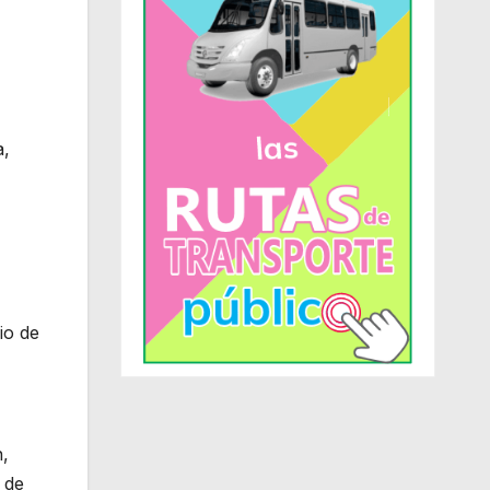
a,
io de
n,
 de