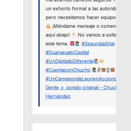
un exhorto formal a las autoridades,
pero necesitamos hacer equipo.
¡Mándame mensaje o comenta
aquí abajo!
No vamos a soltar
este tema.
#SeguridadVial
#GuanajuatoCapital
#UnDipitadoDiferente
#CuentaconChucho
✌
☝
#UnCampeondeLeonenAccionporLa
Gente
♬ sonido original - Chucho
Hernández