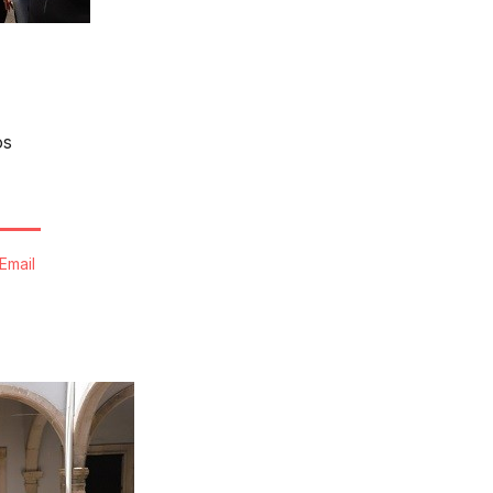
os
Email