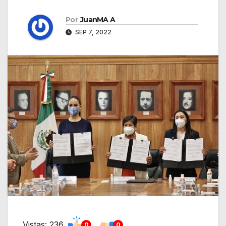
Por
JuanMA A
SEP 7, 2022
Vistas: 236
0
0