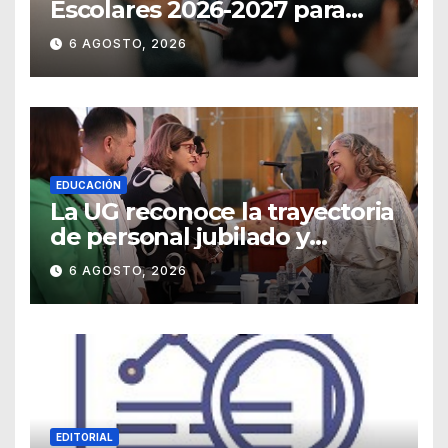
Escolares 2026-2027 para
Guanajuato
6 AGOSTO, 2026
EDUCACIÓN
La UG reconoce la trayectoria
de personal jubilado y
agradece su legado
6 AGOSTO, 2026
EDITORIAL