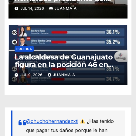
PAN en Guanajuato
JUL 14, 2026
JUANMA A
POLÍTICA
La alcaldesa de Guanajuato
figura en la posición 46 en
ranking nacional
JUL 9, 2026
JUANMA A
@chuchohernandezxti
¿Has tenido
que pagar tus daños porque le han