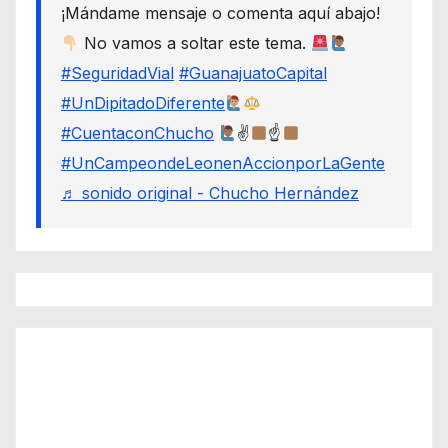
¡Mándame mensaje o comenta aquí abajo!
No vamos a soltar este tema.
#SeguridadVial
#GuanajuatoCapital
#UnDipitadoDiferente
#CuentaconChucho
✌
☝
#UnCampeondeLeonenAccionporLaGente
♬ sonido original - Chucho Hernández